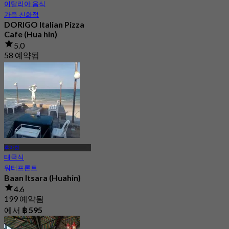
이탈리아 음식
가족 친화적
DORIGO Italian Pizza
Cafe (Hua hin)
5.0
58 예약됨
에서
฿ 562.5
후아힌
태국식
워터프론트
Baan Itsara (Huahin)
4.6
199 예약됨
에서
฿ 595