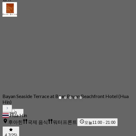
Bayan Seaside Terrace at Baan Bayan Beachfront Hotel (Hua
Hin)
0
Hua Hin
후아힌
국제 음식
워터프론트
오늘
11:00 - 21:00
4.7
(25)