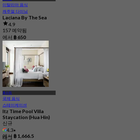
이탈리아 음식
캐주얼 다이닝
Laciana By The Sea
4.9
157 예약됨
에서
฿ 650
후아힌
국제 음식
스테이케이션
Itz Time Pool Villa
Staycation (Hua Hin)
신규
4.3
에서
฿ 1,666.5
태그