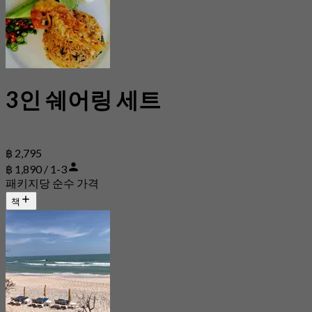
3인 쉐어링 세트
฿ 2,795
฿ 1,890 / 1-3
패키지당 순수 가격
책