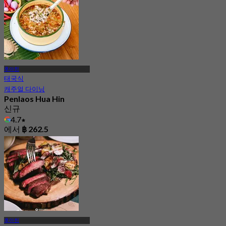
후아힌
태국식
캐주얼 다이닝
Penlaos Hua Hin
신규
4.7
에서
฿ 262.5
후아힌