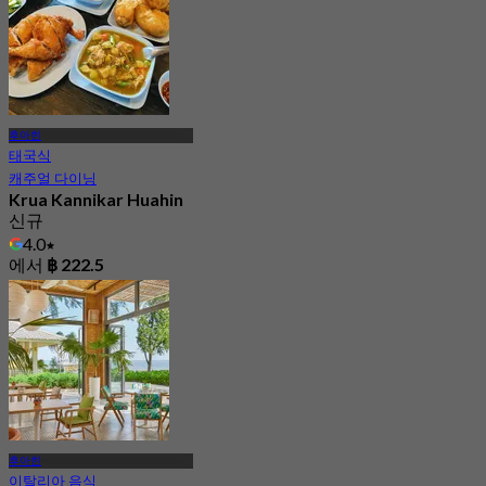
후아힌
태국식
캐주얼 다이닝
Krua Kannikar Huahin
신규
4.0
에서
฿ 222.5
후아힌
이탈리아 음식