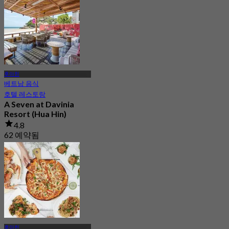
후아힌
베트남 음식
호텔 레스토랑
A Seven at Davinia
Resort (Hua Hin)
4.8
62 예약됨
에서
฿ 150
후아힌