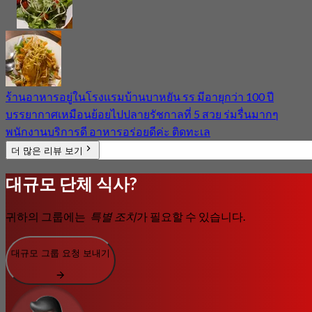
ร้านอาหารอยู่ในโรงแรมบ้านบาหยัน รร มีอายุกว่า 100 ปี
บรรยากาศเหมือนย้อยไปปลายรัชกาลที่ 5 สวย ร่มรื่นมากๆ
พนักงานบริการดี อาหารอร่อยดีค่ะ ติดทะเล
더 많은 리뷰 보기
대규모 단체 식사?
귀하의 그룹에는
특별 조치
가 필요할 수 있습니다.
대규모 그룹 요청 보내기