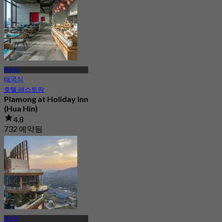
후아힌
태국식
호텔 레스토랑
Plamong at Holiday Inn
(Hua Hin)
4.8
732 예약됨
에서
฿ 630
후아힌