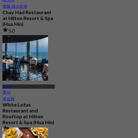
호텔 레스토랑
Chay Had Restaurant
at Hilton Resort & Spa
(Hua Hin)
5.0
118 예약됨
에서
฿ 2,250
후아힌
중식
루프탑
White Lotus
Restaurant and
Rooftop at Hilton
Resort & Spa (Hua Hin)
4.9
3.3K 예약됨