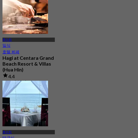
에서
฿ 615
후아힌
일식
호텔 뷔페
Hagi at Centara Grand
Beach Resort & Villas
(Hua Hin)
4.4
124 예약됨
에서
฿ 747.5
후아힌
태국식