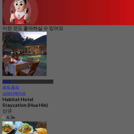
이런 것도 좋아하실 수 있어요
후아힌
국제 음식
스테이케이션
Habitat Hotel
Staycation (Hua Hin)
신규
4.3
에서
฿ 1,495