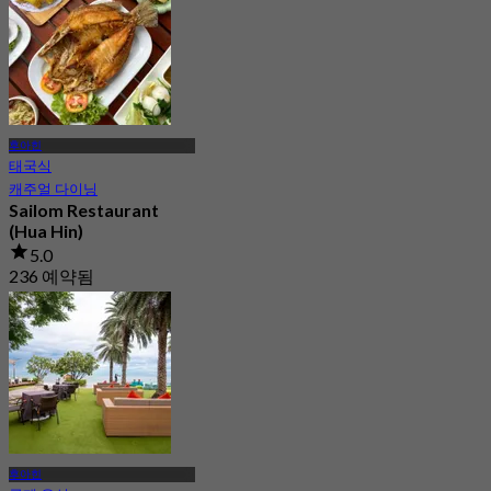
에서
฿ 700
후아힌
태국식
캐주얼 다이닝
Sailom Restaurant
(Hua Hin)
5.0
236 예약됨
에서
฿ 512.5
후아힌