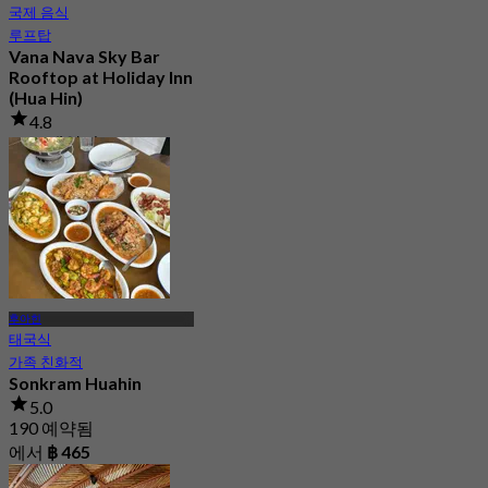
국제 음식
루프탑
Vana Nava Sky Bar
Rooftop at Holiday Inn
(Hua Hin)
4.8
2.7K 예약됨
에서
฿ 647.5
후아힌
태국식
가족 친화적
Sonkram Huahin
5.0
190 예약됨
에서
฿ 465