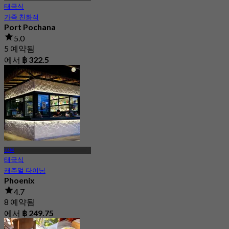
태국식
가족 친화적
Port Pochana
5.0
5 예약됨
에서
฿ 322.5
방본
태국식
캐주얼 다이닝
Phoenix
4.7
8 예약됨
에서
฿ 249.75