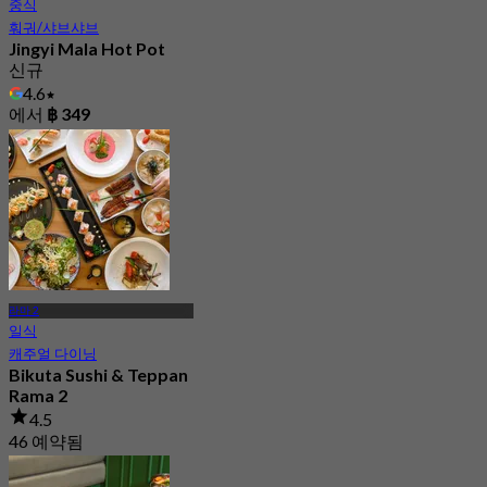
중식
훠궈/샤브샤브
Jingyi Mala Hot Pot
신규
4.6
에서
฿ 349
라마 2
일식
캐주얼 다이닝
Bikuta Sushi & Teppan
Rama 2
4.5
46 예약됨
에서
฿ 574.5