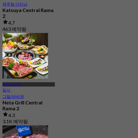
캐주얼 다이닝
Katsuya Central Rama
2
4.7
463 예약됨
에서
฿ 237.5
센트럴 라마 2
일식
그릴/바비큐
Neta Grill Central
Rama 2
4.3
3.1K 예약됨
에서
฿ 526