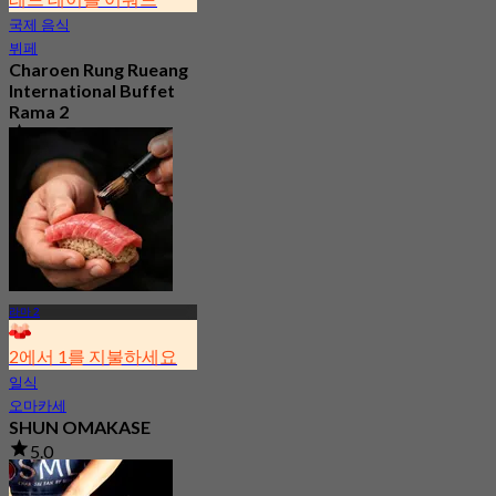
국제 음식
뷔페
Charoen Rung Rueang
International Buffet
Rama 2
4.6
3.7K 예약됨
에서
฿ 799
라마 2
2에서 1를 지불하세요
일식
오마카세
SHUN OMAKASE
5.0
1.5K 예약됨