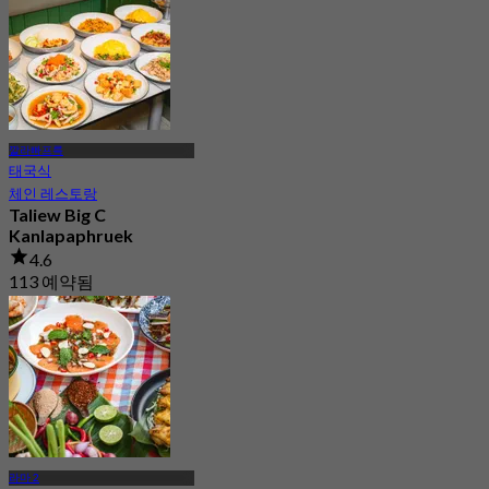
깔라빠프륵
태국식
체인 레스토랑
Taliew Big C
Kanlapaphruek
4.6
113 예약됨
에서
฿ 224.75
라마 2