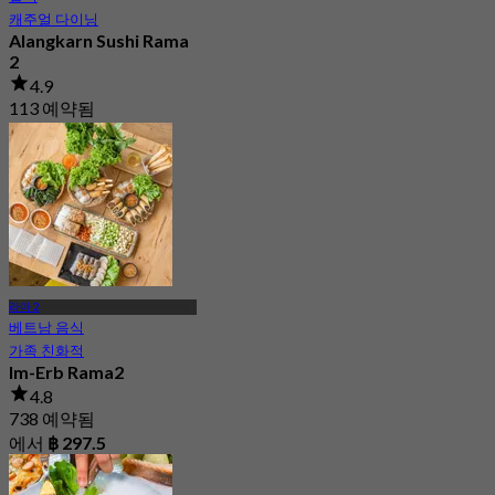
캐주얼 다이닝
Alangkarn Sushi Rama
2
4.9
113 예약됨
에서
฿ 250
라마 2
베트남 음식
가족 친화적
Im-Erb Rama2
4.8
738 예약됨
에서
฿ 297.5