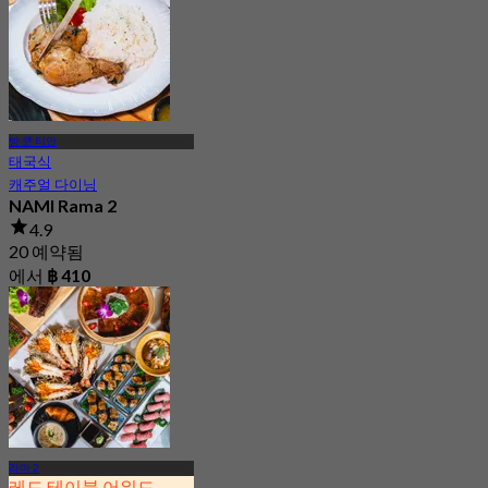
방 쿤 티안
태국식
캐주얼 다이닝
NAMI Rama 2
4.9
20 예약됨
에서
฿ 410
라마 2
레드 테이블 어워드