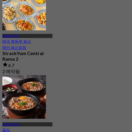
센트럴 라마 2
태국 북동부 음식
체인 레스토랑
StrackYum Central
Rama 2
4.7
2 예약됨
에서
฿ 416.66
센트럴 라마 2
일식