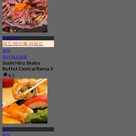
센트럴 라마 2
레드 테이블 어워드
일식
체인 레스토랑
Sushi Hiro Shabu
Buffet Central Rama 2
4.1
116 예약됨
에서
฿ 941
라마 2
일식