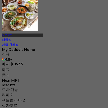
방 쿤 티안
태국식
가족 친화적
My Daddy's Home
신규
4.8
에서
฿ 367.5
태그
중식
Near MRT
near bts
주차 가능
라마 2
센트럴 라마 2
싱가포르