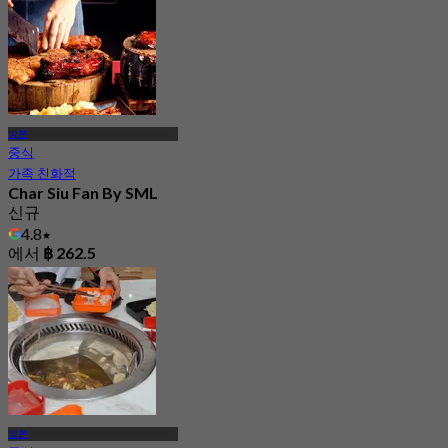
에서
฿ 2,530
방본
중식
가족 친화적
Char Siu Fan By SML
신규
4.8
에서
฿ 262.5
방본