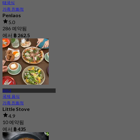
태국식
가족 친화적
Penlaos
5.0
286 예약됨
에서
฿ 262.5
라마 2
국제 음식
가족 친화적
Little Stove
4.9
10 예약됨
에서
฿ 435