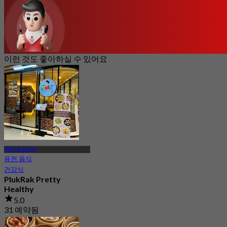
이런 것도 좋아하실 수 있어요
MRT 왓망콘역
퓨전 음식
건강식
PlukRak Pretty
Healthy
5.0
31 예약됨
에서
฿ 275