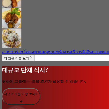
อาหารอร่อย โดยเฉพาะเมนูทอด พนักงานบริการดี เดินทางสะดว
더 많은 리뷰 보기
대규모 단체 식사?
귀하의 그룹에는
특별 조치
가 필요할 수 있습니다.
대규모 그룹 요청 보내기