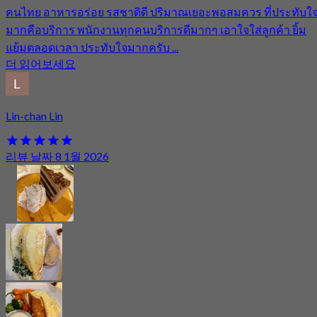
คนไทย อาหารอร่อย รสชาติดี ปริมาณเยอะพอสมควร ที่ประทับใ
มากคือบริการ พนักงานทุกคนบริการดีมากๆ เอาใจใส่ลูกค้า ยิ้ม
แย้มตลอดเวลา ประทับใจมากครับ ...
더 읽어보세요
Lin-chan Lin
리뷰 날짜 8 1월 2026