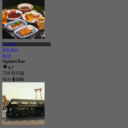
차이나타운
퓨전 음식
펍/바
Opium Bar
4.7
714 예약됨
에서
฿ 500