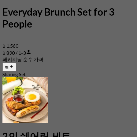
Everyday Brunch Set for 3
People
฿ 1,560
฿ 890 / 1-3
패키지당 순수 가격
책
Sharing Set
2인 쉐어링 세트