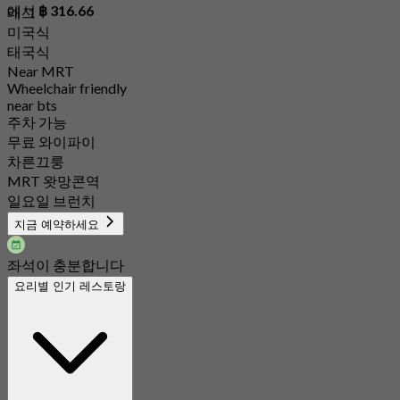
에서
฿ 316.66
태그
미국식
태국식
Near MRT
Wheelchair friendly
near bts
주차 가능
무료 와이파이
차른끄룽
MRT 왓망콘역
일요일 브런치
지금 예약하세요
좌석이 충분합니다
요리별 인기 레스토랑