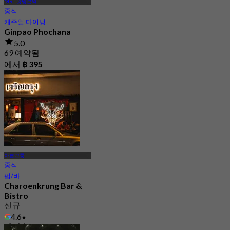
MRT 왓망콘역
중식
캐주얼 다이닝
Ginpao Phochana
5.0
69 예약됨
에서
฿ 395
차른끄룽
중식
펍/바
Charoenkrung Bar &
Bistro
신규
4.6
에서
฿ 437.5