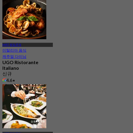
MRT 왓망콘역
이탈리아 음식
캐주얼 다이닝
UGO Ristorante
Italiano
신규
4.6
에서
฿ 522.5