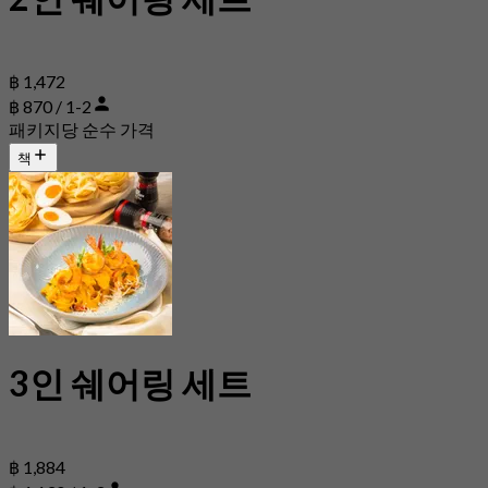
฿ 1,472
฿ 870 / 1-2
패키지당 순수 가격
책
3인 쉐어링 세트
฿ 1,884