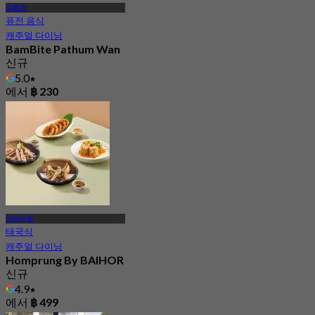
파툼완
퓨전 음식
캐주얼 다이닝
BamBite Pathum Wan
신규
5.0
에서
฿ 230
삼판타웡
태국식
캐주얼 다이닝
Homprung By BAIHOR
신규
4.9
에서
฿ 499