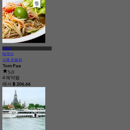
파툼완
태국식
가족 친화적
Tom Paa
5.0
4 예약됨
에서
฿ 206.66