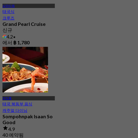
삼판타웡
태국식
크루즈
Grand Pearl Cruise
신규
4.2
에서
฿ 1,780
반탓통
태국 북동부 음식
캐주얼 다이닝
Sompohnpak Isaan So
Good
4.9
40 예약됨