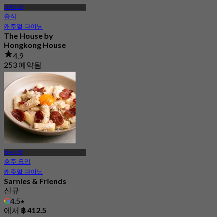
삼판타웡
중식
캐주얼 다이닝
The House by
Hongkong House
4.9
253 예약됨
에서
฿ 337.5
차른끄룽
호주 요리
캐주얼 다이닝
Sarnies & Friends
신규
4.5
에서
฿ 412.5