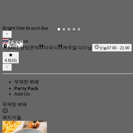
Bright Side Brunch Bar
Bangkok
0
MRT 왓망콘역
미국식
캐주얼 다이닝
오늘
07:00 - 21:00
4.8
(15)
무제한 뷔페
Party Pack
Add On
무제한 뷔페
패키지들