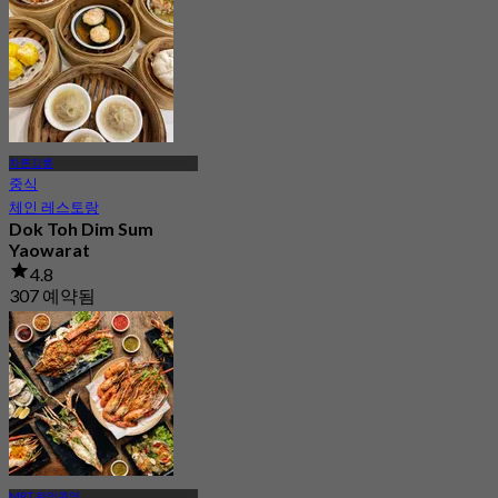
차른끄룽
중식
체인 레스토랑
Dok Toh Dim Sum
Yaowarat
4.8
307 예약됨
에서
฿ 255
MRT 왓망콘역