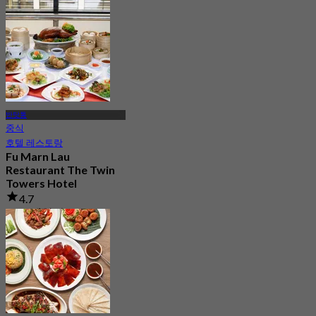
반탓통
중식
호텔 레스토랑
Fu Marn Lau
Restaurant The Twin
Towers Hotel
4.7
2.5K 예약됨
에서
฿ 497.5