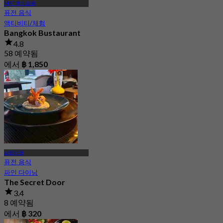
MRT 후아람퐁
퓨전 음식
액티비티/체험
Bangkok Bustaurant
4.8
58 예약됨
에서
฿ 1,850
삼판타웡
퓨전 음식
파인 다이닝
The Secret Door
3.4
8 예약됨
에서
฿ 320