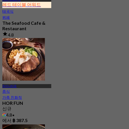
레드 테이블 어워드
태국식
뷔페
The Seafood Cafe &
Restaurant
4.8
30.2K 예약됨
에서
฿ 645
차이나타운
중식
가족 친화적
HOR FUN
신규
4.8
에서
฿ 387.5