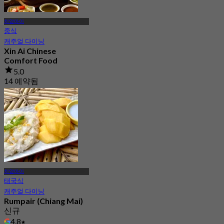
치앙마이
중식
캐주얼 다이닝
Xin Ai Chinese
Comfort Food
5.0
14 예약됨
에서
฿ 347.5
치앙마이
태국식
캐주얼 다이닝
Rumpair (Chiang Mai)
신규
4.8