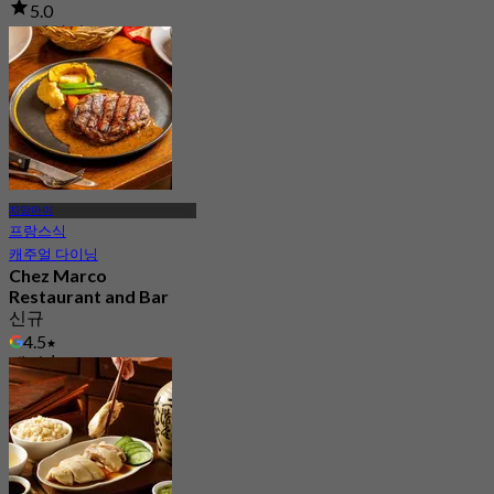
5.0
95 예약됨
에서
฿ 322.5
치앙마이
프랑스식
캐주얼 다이닝
Chez Marco
Restaurant and Bar
신규
4.5
에서
฿ 495