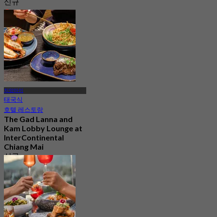
신규
4.9
에서
฿ 625
치앙마이
태국식
호텔 레스토랑
The Gad Lanna and
Kam Lobby Lounge at
InterContinental
Chiang Mai
신규
4.9
에서
฿ 625