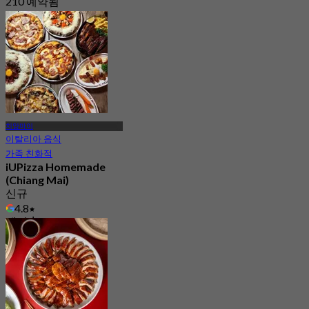
210 예약됨
에서
฿ 396.66
치앙마이
이탈리아 음식
가족 친화적
iUPizza Homemade
(Chiang Mai)
신규
4.8
에서
฿ 416.66