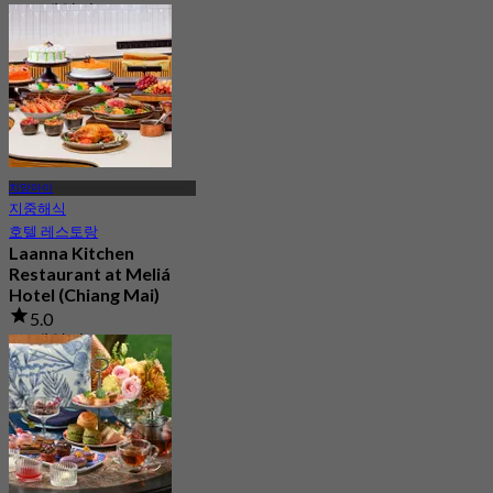
115 예약됨
에서
฿ 425
치앙마이
지중해식
호텔 레스토랑
Laanna Kitchen
Restaurant at Meliá
Hotel (Chiang Mai)
5.0
15 예약됨
에서
฿ 799