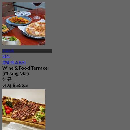
4.9
에서
฿ 1,168.5
치앙마이
양식
호텔 레스토랑
Wine & Food Terrace
(Chiang Mai)
신규
에서
฿ 522.5