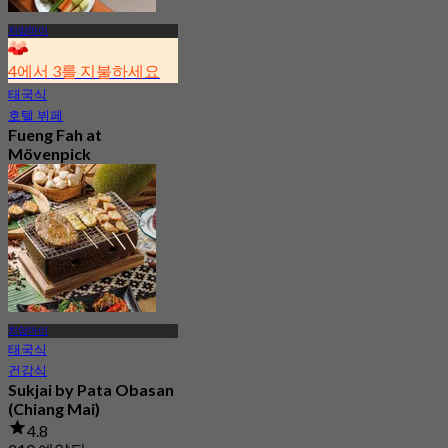
치앙마이
4에서 3를 지불하세요
태국식
호텔 뷔페
Fueng Fah at
Mövenpick
Suriwongse Hotel
(Chiang Mai)
4.4
128 예약됨
에서
฿ 262.5
치앙마이
태국식
건강식
Sukjai by Pata Obasan
(Chiang Mai)
4.8