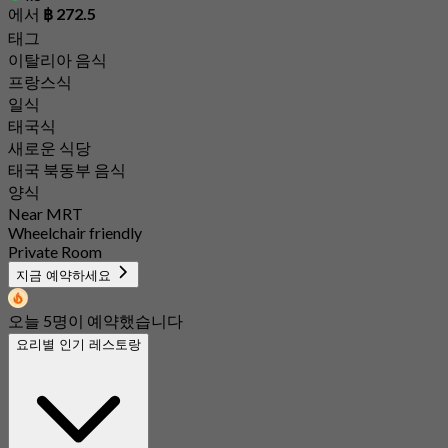
에서
฿ 272.5
태그
이탈리아 음식
프랑스식
일식
태국식
새로운 식당
태국 북동부 음식
양식
Near MRT
Wheelchair friendly
Private Room
지금 예약하세요
오늘 5명이 예약했습니다
요리별 인기 레스토랑