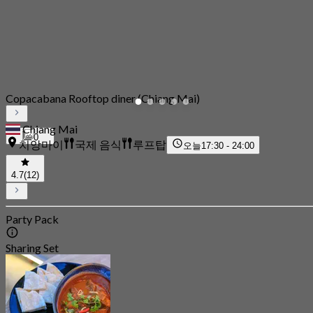
Copacabana Rooftop diner (Chiang Mai)
Chiang Mai
0
치앙마이
국제 음식
루프탑
오늘
17:30 - 24:00
4.7
(12)
Party Pack
Sharing Set