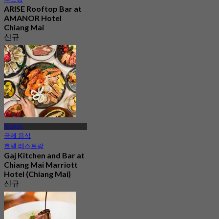
ARISE Rooftop Bar at
AMANOR Hotel
Chiang Mai
신규
4.9
에서
฿ 847.5
치앙마이
국제 음식
호텔 레스토랑
Gaj Kitchen and Bar at
Chiang Mai Marriott
Hotel (Chiang Mai)
신규
4.6
에서
฿ 890