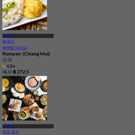
에서
฿ 216.66
치앙마이
태국식
캐주얼 다이닝
Rumpair (Chiang Mai)
신규
4.8
에서
฿ 272.5
치앙마이
국제 음식