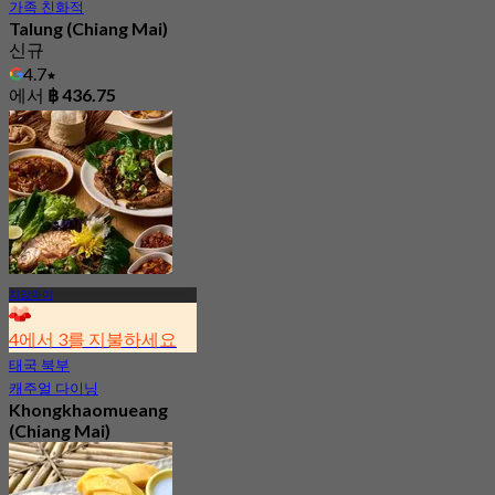
가족 친화적
Talung (Chiang Mai)
신규
4.7
에서
฿ 436.75
치앙마이
4에서 3를 지불하세요
태국 북부
캐주얼 다이닝
Khongkhaomueang
(Chiang Mai)
신규
4.9