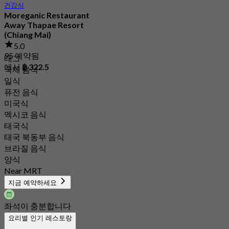
건강식
Moreganic Restaurant
Away Thapae Resort
(Chiang Mai)
5.0
95 예약됨
태그
에서
฿ 322.5
국제 음식
일식
퓨전 음식
미국식
멕시코 음식
태국식
태국 북동부 음식
브라질 음식
양식
Near MRT
지금 예약하세요
좌석이 충분합니다
요리별 인기 레스토랑