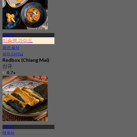
치앙마이
미슐랭 가이드
퓨전 음식
파인 다이닝
Redbox (Chiang Mai)
신규
4.7
에서
฿ 2,970
치앙마이
태국식