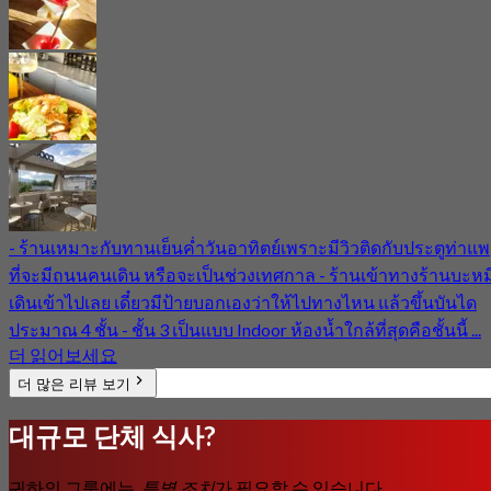
- ร้านเหมาะกับทานเย็นค่ำวันอาทิตย์เพราะมีวิวติดกับประตูท่าแพ
ที่จะมีถนนคนเดิน หรือจะเป็นช่วงเทศกาล - ร้านเข้าทางร้านบะหมี
เดินเข้าไปเลย เดี๋ยวมีป้ายบอกเองว่าให้ไปทางไหน แล้วขึ้นบันได
ประมาณ 4 ชั้น - ชั้น 3 เป็นแบบ Indoor ห้องน้ำใกล้ที่สุดคือชั้นนี้ ...
더 읽어보세요
더 많은 리뷰 보기
대규모 단체 식사?
귀하의 그룹에는
특별 조치
가 필요할 수 있습니다.