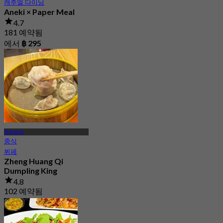
캐주얼 다이닝
Aneki × Paper Meal
4.7
181 예약됨
에서
฿ 295
랏프라오
중식
뷔페
Zheng Huang Qi
Dumpling King
4.8
102 예약됨
에서
฿ 129