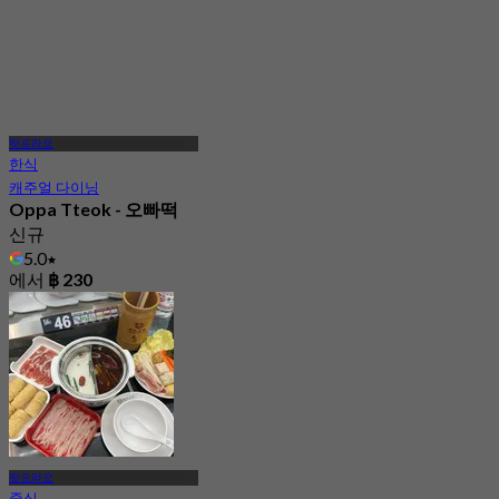
랏프라오
한식
캐주얼 다이닝
Oppa Tteok - 오빠떡
신규
5.0
에서
฿ 230
랏프라오
중식