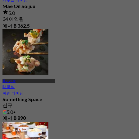
Mae Oil Soijuu
5.0
34 예약됨
에서
฿ 362.5
후아이 꽝
태국식
파인 다이닝
Something Space
신규
5.0
에서
฿ 890