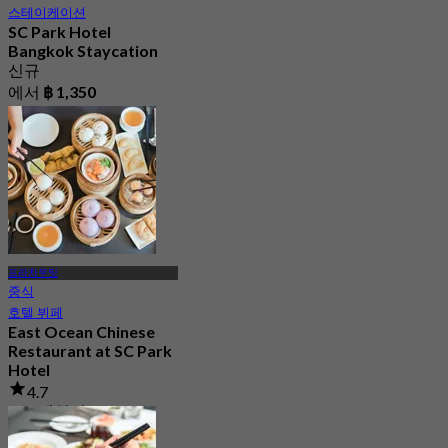
스테이케이션
SC Park Hotel
Bangkok Staycation
신규
에서
฿ 1,350
프라차우팃
중식
호텔 뷔페
East Ocean Chinese
Restaurant at SC Park
Hotel
4.7
328 예약됨
에서
฿ 1,350