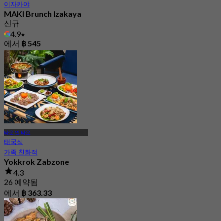
이자카야
MAKI Brunch Izakaya
신규
4.9
에서
฿ 545
타운 인 타운
태국식
가족 친화적
Yokkrok Zabzone
4.3
26 예약됨
에서
฿ 363.33