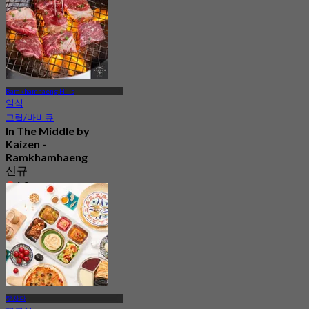
Ramkhamhaeng Hills
일식
그릴/바비큐
In The Middle by
Kaizen -
Ramkhamhaeng
신규
4.9
에서
฿ 959
랏차다