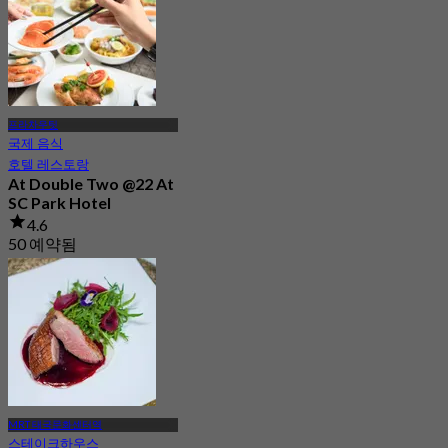
프라차우팃
국제 음식
호텔 레스토랑
At Double Two @22 At
SC Park Hotel
4.6
50 예약됨
에서
฿ 650
MRT 태국문화센터역
스테이크하우스