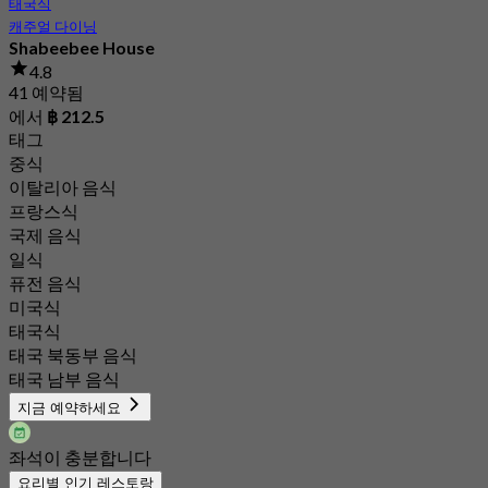
태국식
캐주얼 다이닝
Shabeebee House
4.8
41 예약됨
에서
฿ 212.5
태그
중식
이탈리아 음식
프랑스식
국제 음식
일식
퓨전 음식
미국식
태국식
태국 북동부 음식
태국 남부 음식
지금 예약하세요
좌석이 충분합니다
요리별 인기 레스토랑