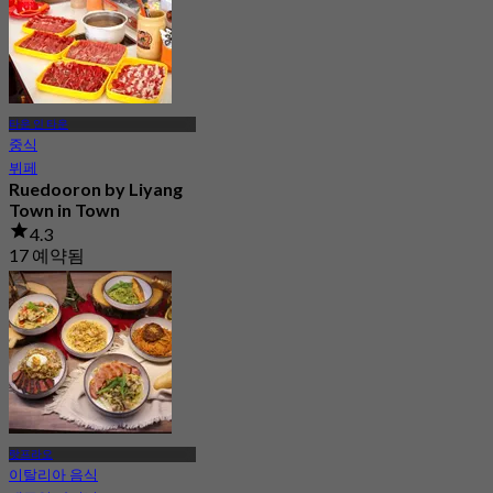
타운 인 타운
중식
뷔페
Ruedooron by Liyang
Town in Town
4.3
17 예약됨
에서
฿ 254
랏프라오
이탈리아 음식