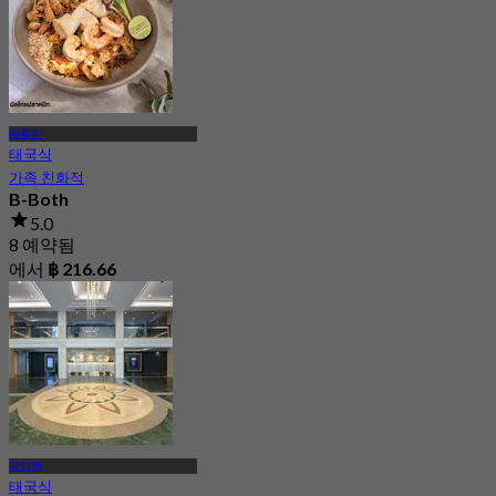
왕통랑
태국식
가족 친화적
B-Both
5.0
8 예약됨
에서
฿ 216.66
람캄행
태국식