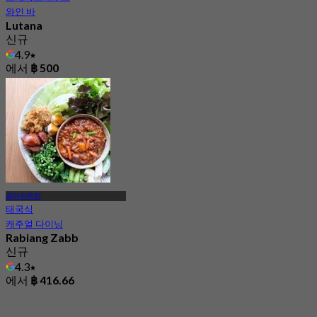
와인 바
Lutana
신규
4.9
에서
฿ 500
프라차우팃
태국식
캐주얼 다이닝
Rabiang Zabb
신규
4.3
에서
฿ 416.66