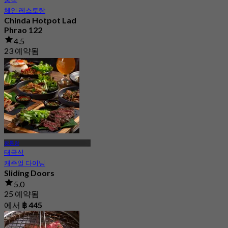
체인 레스토랑
Chinda Hotpot Lad
Phrao 122
4.5
23 예약됨
에서
฿ 359
왕통랑
태국식
캐주얼 다이닝
Sliding Doors
5.0
25 예약됨
에서
฿ 445