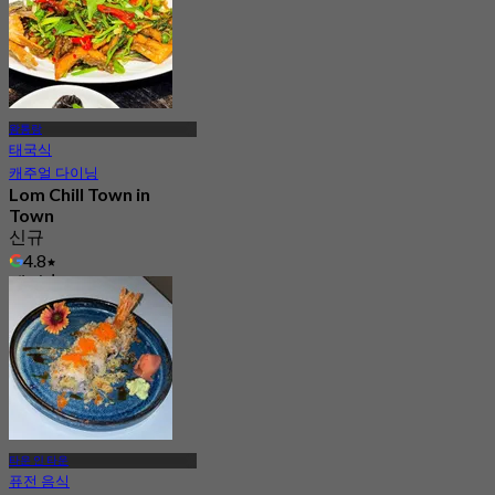
왕통랑
태국식
캐주얼 다이닝
Lom Chill Town in
Town
신규
4.8
에서
฿ 416.66
타운 인 타운
퓨전 음식