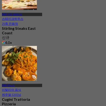
MRT 마린 퍼레이드
스테이크하우스
가족 친화적
Stirling Steaks East
Coast
신규
4.0
에서
S$ 51.25
MRT 유노스
이탈리아 음식
캐주얼 다이닝
Cugini Trattoria
Pizzeria