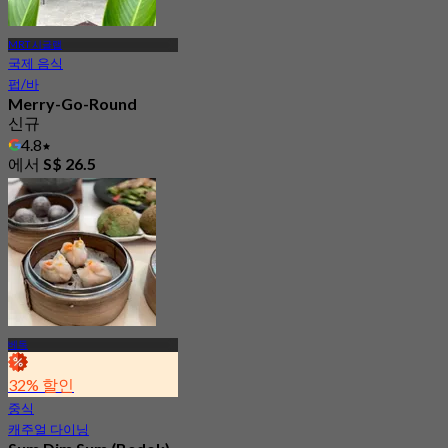
MRT 시글랩
국제 음식
펍/바
Merry-Go-Round
신규
4.8
에서
S$ 26.5
베독
32% 할인
중식
캐주얼 다이닝