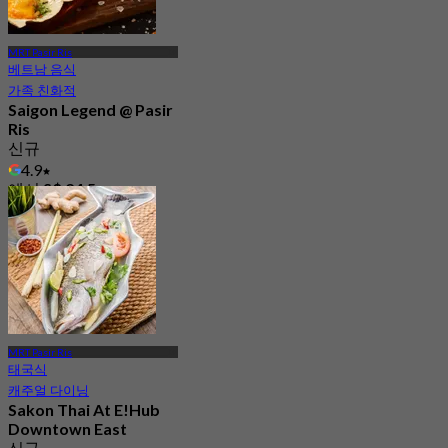
MRT Pasir Ris
베트남 음식
가족 친화적
Saigon Legend @ Pasir
Ris
신규
4.9
에서
S$ 24.5
MRT Pasir Ris
태국식
캐주얼 다이닝
Sakon Thai At E!Hub
Downtown East
신규