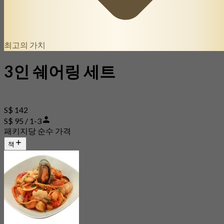
최고의 가치
3인 쉐어링 세트
S$ 142
S$ 95 / 1-3
패키지당 순수 가격
책