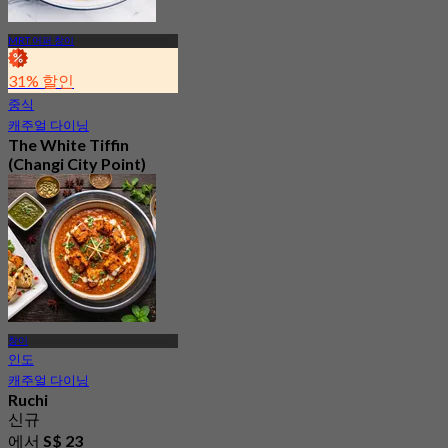
MRT 어퍼 창이
31% 할인
중식
캐주얼 다이닝
The White Tiffin
(Changi City Point)
신규
4.4
에서
S$ 19.5
창이
인도
캐주얼 다이닝
Ruchi
신규
에서
S$ 23