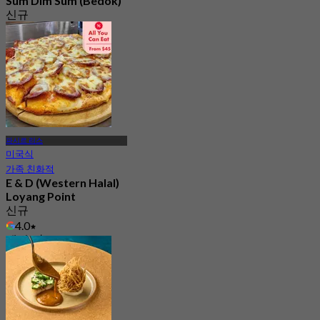
Sum Dim Sum (Bedok)
신규
4.6
에서
S$ 31
파시르 리스
미국식
가족 친화적
E & D (Western Halal)
Loyang Point
신규
4.0
에서
S$ 16