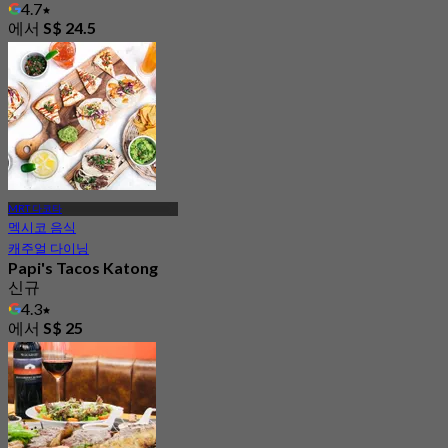
4.7
에서
S$ 24.5
MRT 다코타
멕시코 음식
캐주얼 다이닝
Papi's Tacos Katong
신규
4.3
에서
S$ 25