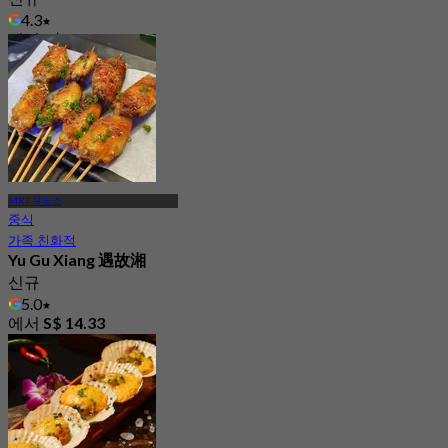
4.3
에서
S$ 29.5
MRT 유노스
중식
가족 친화적
Yu Gu Xiang 遇故湘
신규
5.0
에서
S$ 14.33