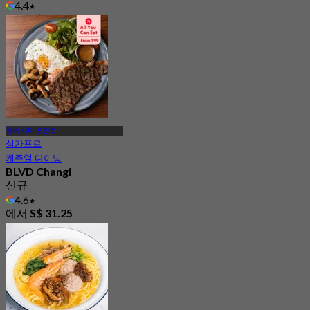
4.4
에서
S$ 32.25
창이 시티 포인트
싱가포르
캐주얼 다이닝
BLVD Changi
신규
4.6
에서
S$ 31.25