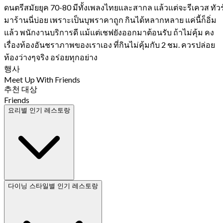
ดนตรีสมัยยุค 70-80 มีทั้งเพลงไทยและสากล แล้วแต่จะรีเควส ทัวร
มาร้านนี่บ่อย เพราะเป็นบุพราคาถูก กินได้หลากหลาย แค่นี้ก็อิ่ม
แล้ว พนักงานบริการดี แม้แต่เชฟยังออกมาต้อนรับ ถ้าไม่คุ้ม คง
เรื่องท้องอันชราภาพของเราเอง ที่กินไม่คุ้มกับ 2 ชม. ควรปล่อย
ท้องว่างๆจริง อร่อยทุกอย่าง
행사
Meet Up With Friends
추천 대상
Friends
요리별 인기 레스토랑
다이닝 스타일별 인기 레스토랑