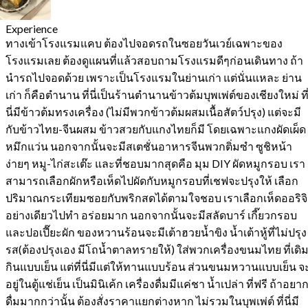
Experience
ทางเข้าโรงแรมแคบ ต้องไปจอดรถในซอยวันเวย์เฉพาะของ
โรงแรมเลย ต้องดูแผนที่แล้วสอบถามโรงแรมดีๆก่อนเดินทาง ถ้า
นำรถไปจอดด้วย เพราะเป็นโรงแรมในย่านเก่า แต่นั่นแหละ ย่าน
เก่า ก็คือตำนาน ที่นี่เป็นร้านตำนานข้าวต้มบุพเพ่ต์ของเชียงใหม่ ที
นี่มีข้าวต้มทรงเครื่อง (ไม่มีพวกข้าวต้มผสมเนื้อสัตว์ปรุง) แต่จะมี
กับข้าวไทย-จีนผสม ข้าวสวยกับแกงไทยก็มี โดยเฉพาะแกงผัดเผ็ด
หมึกแว่น นอกจากนั้นจะมีสเตชั่นอาหารจีนพวกติ่มซำ ซูชิหน้า
ง่ายๆ หมู-ไก่สะเต๊ะ และที่ชอบมากสุดคือ มุม DIY ผัดหมูกรอบ เรา
สามารถเลือกผักหรือเห็ดไปผัดกับหมูกรอบที่เชฟจะปรุงให้ เลือก
ปริมาณกระเทียมซอยกับพริกสดได้ตามใจชอบ เราเลือกเห็ดออริจิ
อย่างเดียวไปทำ อร่อยมาก นอกจากนั้นจะมีสลัดบาร์ เกี๊ยวกรอบ
และปอเปี๊ยะผัก ของหวานร้อนจะมีเต้าฮวยน้ำขิง น้ำเต้าหู้ที่ไม่ปรุง
รส(ต้องปรุงเอง มีโถน้ำตาลทรายให้) ใส่พวกเครื่องขนมไทย ที่เดิ
กินแบบเย็น แต่ที่นี่มีแต่ให้ทานแบบร้อน ส่วนขนมหวานแบบเย็น จ
อยู่ในตู้แช่เย็น เป็นมินิเค้ก เครื่องดื่มมีแค่ชา น้ำเปล่า ที่ฟรี ถ้าอยา
ดื่มมากกว่านั้น ต้องสั่งราคาแยกต่างหาก ไม่รวมในบุพเพ่ต์ ที่นี่มี