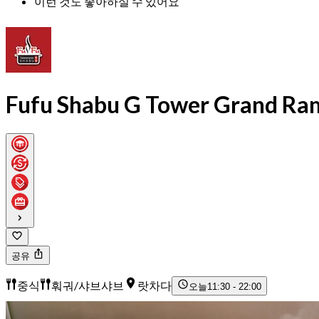
이런 것도 좋아하실 수 있어요
Fufu Shabu G Tower Grand Ra
공유
중식
훠궈/샤브샤브
랏차다
오늘
11:30 - 22:00