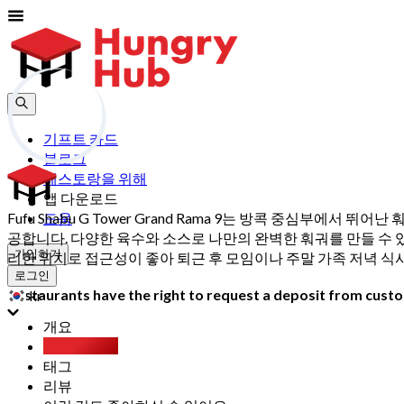
기프트 카드
블로그
레스토랑을 위해
앱 다운로드
Fufu Shabu G Tower Grand Rama 9는 방콕 중심부에서
도움
공합니다. 다양한 육수와 소스로 나만의 완벽한 훠궈를 만들 수 있습
가입하기
리한 위치로 접근성이 좋아 퇴근 후 모임이나 주말 가족 저녁 식사
로그인
Restaurants have the right to request a deposit from custom
kr
개요
무제한 뷔페
태그
리뷰