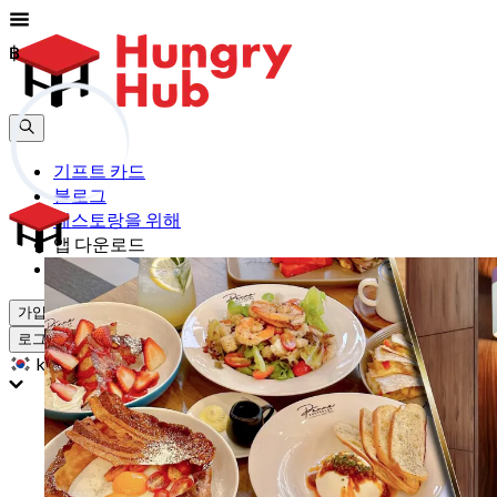
฿
฿
기프트 카드
블로그
레스토랑을 위해
앱 다운로드
도움
가입하기
로그인
kr