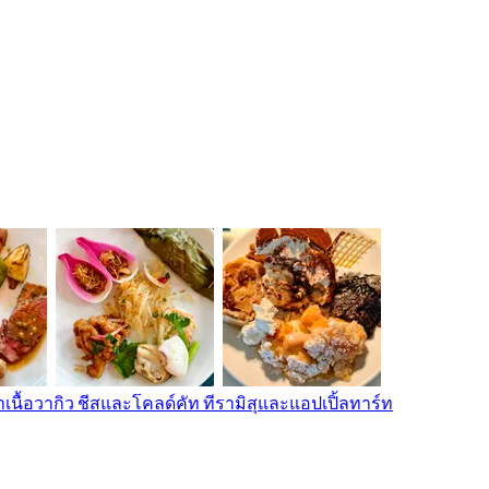
ื้อวากิว ชีสและโคลด์คัท ทีรามิสุและแอปเปิ้ลทาร์ท