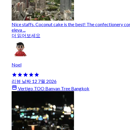
Nice staffs. Coconut cake is the best! The confectionery cor
eleva ...
더 읽어보세요
Noel
리뷰 날짜 12 7월 2026
Vertigo TOO Banyan Tree Bangkok