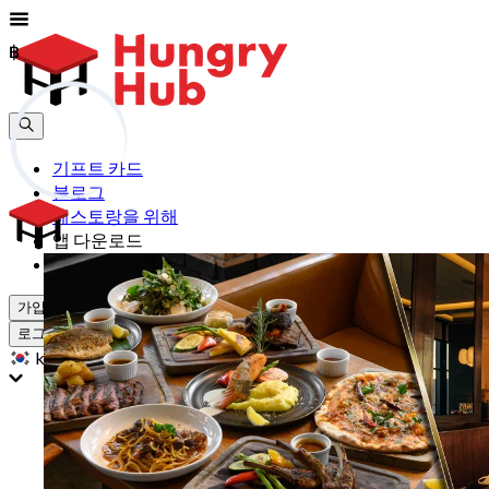
฿
฿
기프트 카드
블로그
레스토랑을 위해
앱 다운로드
도움
가입하기
로그인
kr