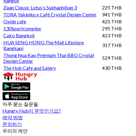
Rangsit
Zaap Classic Lotus's Sukhaphiban 3
225 THB
TORA Yakiniku x Café Crystal Design Center
941 THB
Oxide cafe
425 THB
130Sportcomplex
295 THB
Cairo Bangkok
423 THB
HUA SENG HONG The Mall Lifestore
317 THB
Bangkapi
Thong Nua Kao Premium Thai BBQ Crystal
529 THB
Design Center
The Hub Cafe and Eatery
430 THB
자주 묻는 질문들
Hungry Hub이 무엇인가요?
예약 방법
문의하기
우리의 제안