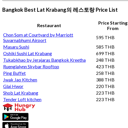
Bangkok Best Lat Krabang의 레스토랑 Price List
Price Starting
Restaurant
From
Chon Som at Courtyard by Marriott
595 THB
Suvarnabhumi Airport
Masaru Sushi
585 THB
Oshiki Sushi Lat Krabang
699 THB
Tukabkhao by Jerajaras Bangkok Kreetha
248 THB
Ruenglalynn Skybar Rooftop
423 THB
Ping Buffet
258 THB
Jwak Jao Kitchen
388 THB
Glai Hwor
220 THB
Shob Lat Krabang
223 THB
Tender Loft kitchen
223 THB