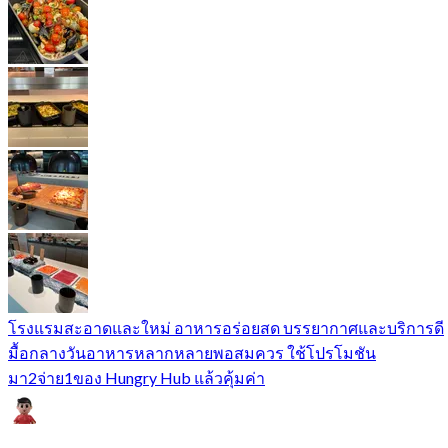
โรงแรมสะอาดและใหม่ อาหารอร่อยสด บรรยากาศและบริการดี
มื้อกลางวันอาหารหลากหลายพอสมควร ใช้โปรโมชัน
มา2จ่าย1ของ Hungry Hub แล้วคุ้มค่า