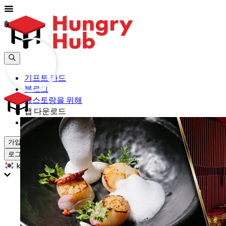
฿
฿
기프트 카드
블로그
레스토랑을 위해
앱 다운로드
도움
가입하기
로그인
kr