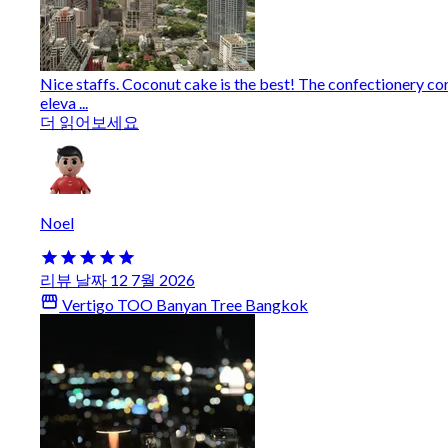
Nice staffs. Coconut cake is the best! The confectionery cor
eleva ...
더 읽어보세요
Noel
리뷰 날짜 12 7월 2026
Vertigo TOO Banyan Tree Bangkok