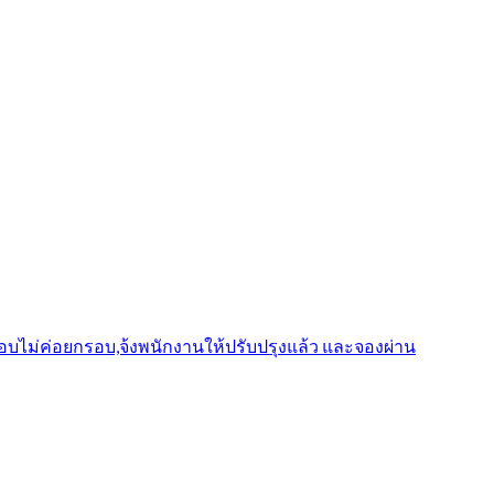
รอบไม่ค่อยกรอบ,จ้งพนักงานให้ปรับปรุงแล้ว และจองผ่าน