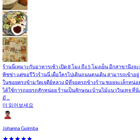
ร้านนี่เหมาะกับอาหารเช้า เปิด 8 โมง ถึง 5 โมงเย็น อีกสาขานึงจะ
พิซซ่า แต่ขอรีวิวร้านนี่ เผื่อใครไปเดินถนนคนเดิน สามารถเข้าอยู่
ในซอยตรงข้ามวัดเจดีย์หลวง มีที่จอดรถข้างร้าน ซอยจะเล็กหน่อ
ได้ใช้การถอยรถสักหน่อย ร้านเป็นลักษณะบ้านไม้แนววินเทจ ที่นั่
มี ...
더 읽어보세요
Johanna Guimba