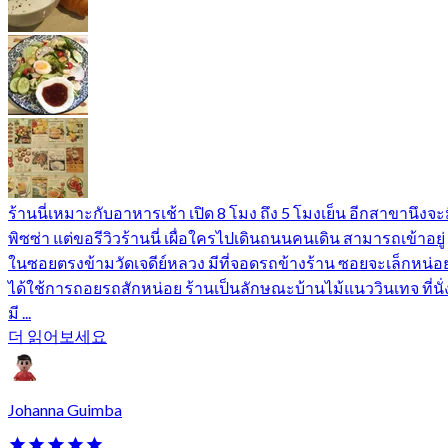
ร้านนี่เหมาะกับอาหารเช้า เปิด 8 โมง ถึง 5 โมงเย็น อีกสาขานึงจะ
พิซซ่า แต่ขอรีวิวร้านนี่ เผื่อใครไปเดินถนนคนเดิน สามารถเข้าอยู่
ในซอยตรงข้ามวัดเจดีย์หลวง มีที่จอดรถข้างร้าน ซอยจะเล็กหน่อ
ได้ใช้การถอยรถสักหน่อย ร้านเป็นลักษณะบ้านไม้แนววินเทจ ที่นั่
มี ...
더 읽어보세요
Johanna Guimba