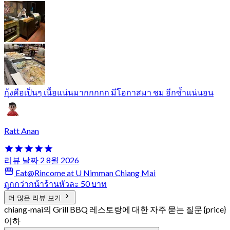
กุ้งคือเป็นๆ เนื้อแน่นมากกกกก มีโอกาสมา ชม อีกซ้ำแน่นอน
Ratt Anan
리뷰 날짜 2 8월 2026
Eat@Rincome at U Nimman Chiang Mai
ถูกกว่ากน้าร้านหัวละ 50 บาท
더 많은 리뷰 보기
chiang-mai의 Grill BBQ 레스토랑에 대한 자주 묻는 질문 {price}
이하