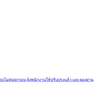
รอบไม่ค่อยกรอบ,จ้งพนักงานให้ปรับปรุงแล้ว และจองผ่าน