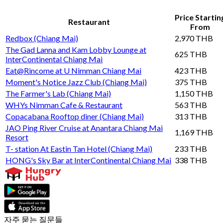
Price Startin
Restaurant
From
Redbox (Chiang Mai)
2,970 THB
The Gad Lanna and Kam Lobby Lounge at
625 THB
InterContinental Chiang Mai
Eat@Rincome at U Nimman Chiang Mai
423 THB
Moment's Notice Jazz Club (Chiang Mai)
375 THB
The Farmer's Lab (Chiang Mai)
1,150 THB
WHYs Nimman Cafe & Restaurant
563 THB
Copacabana Rooftop diner (Chiang Mai)
313 THB
JAO Ping River Cruise at Anantara Chiang Mai
1,169 THB
Resort
T- station At Eastin Tan Hotel (Chiang Mai)
233 THB
HONG's Sky Bar at InterContinental Chiang Mai
338 THB
자주 묻는 질문들