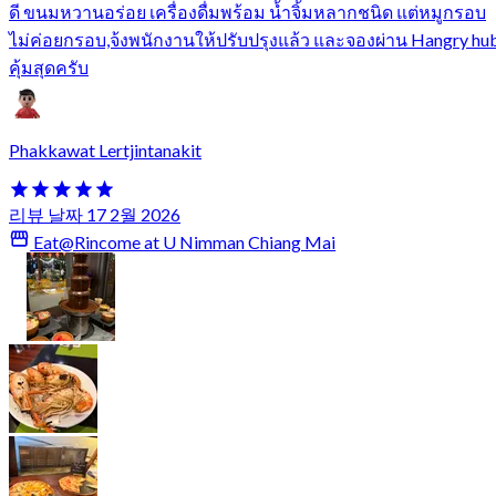
ดี ขนมหวานอร่อย เครื่องดื่มพร้อม น้ำจิ้มหลากชนิด แต่หมูกรอบ
ไม่ค่อยกรอบ,จ้งพนักงานให้ปรับปรุงแล้ว และจองผ่าน Hangry hu
คุ้มสุดครับ
Phakkawat Lertjintanakit
리뷰 날짜 17 2월 2026
Eat@Rincome at U Nimman Chiang Mai