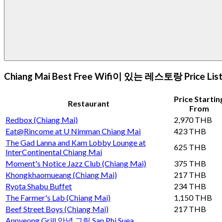
Chiang Mai Best Free Wifi이 있는 레스토랑 Price Lis
Price Startin
Restaurant
From
Redbox (Chiang Mai)
2,970 THB
Eat@Rincome at U Nimman Chiang Mai
423 THB
The Gad Lanna and Kam Lobby Lounge at
625 THB
InterContinental Chiang Mai
Moment's Notice Jazz Club (Chiang Mai)
375 THB
Khongkhaomueang (Chiang Mai)
217 THB
Ryota Shabu Buffet
234 THB
The Farmer's Lab (Chiang Mai)
1,150 THB
Beef Street Boys (Chiang Mai)
217 THB
Annyeong Grill 안녕 그릴 San Phi Suea