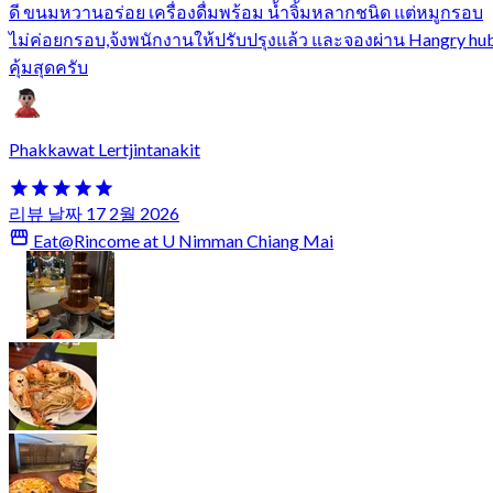
ดี ขนมหวานอร่อย เครื่องดื่มพร้อม น้ำจิ้มหลากชนิด แต่หมูกรอบ
ไม่ค่อยกรอบ,จ้งพนักงานให้ปรับปรุงแล้ว และจองผ่าน Hangry hu
คุ้มสุดครับ
Phakkawat Lertjintanakit
리뷰 날짜 17 2월 2026
Eat@Rincome at U Nimman Chiang Mai