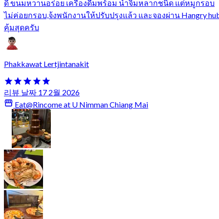
ดี ขนมหวานอร่อย เครื่องดื่มพร้อม น้ำจิ้มหลากชนิด แต่หมูกรอบ
ไม่ค่อยกรอบ,จ้งพนักงานให้ปรับปรุงแล้ว และจองผ่าน Hangry hu
คุ้มสุดครับ
Phakkawat Lertjintanakit
리뷰 날짜 17 2월 2026
Eat@Rincome at U Nimman Chiang Mai