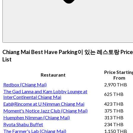
Chiang Mai Best Have Parking이 있는 레스토랑 Price
List
Price Startin
Restaurant
From
Redbox (Chiang Mai)
2,970 THB
The Gad Lanna and Kam Lobby Lounge at
625 THB
InterContinental Chiang Mai
Eat@Rincome at U Nimman Chiang Mai
423 THB
Moment's Notice Jazz Club (Chiang Mai)
375 THB
Huenphen Nimman (Chiang Mai)
313 THB
Ryota Shabu Buffet
234 THB
The Farmer's Lab (Chiang Mai)
1,150 THB