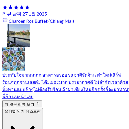
리뷰 날짜 27 1월 2025
Charoen Ros Buffet (Chiang Mai)
ประทับใจมากกกกก อาหารอร่อย รสชาติจัดจ้าน ทำใหม่เสิร์ฟ
ร้อนๆทุกจานเลยค่ะ โต๊ะเยอะมาก บรรยากาศดี ไม่จำกัดเวลาด้วย
นั่งทานแบบชิวๆไม่ต้องรีบร้อน ถ้ามาเชียงใหม่อีกครั้งก็จะมาทานท
นี่อีก แนะนำเลย
더 많은 리뷰 보기
요리별 인기 레스토랑