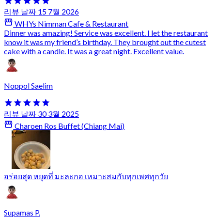
리뷰 날짜 15 7월 2026
WHYs Nimman Cafe & Restaurant
Dinner was amazing! Service was excellent. I let the restaurant
know it was my friend’s birthday. They brought out the cutest
cake with a candle. It was a great night. Excellent value.
Noppol Saelim
리뷰 날짜 30 3월 2025
Charoen Ros Buffet (Chiang Mai)
อร่อยสุด หยุดที่ มะละกอ เหมาะสมกับทุกเพศทุกวัย
Supamas P.