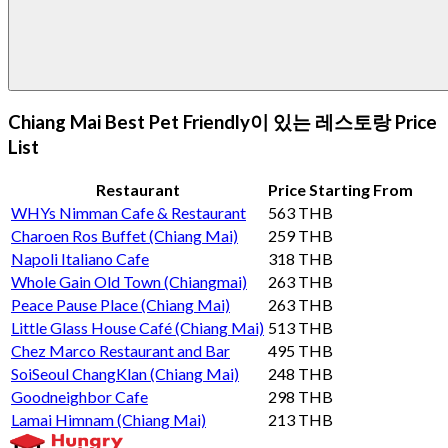
Chiang Mai Best Pet Friendly이 있는 레스토랑 Price
List
Restaurant
Price Starting From
WHYs Nimman Cafe & Restaurant
563 THB
Charoen Ros Buffet (Chiang Mai)
259 THB
Napoli Italiano Cafe
318 THB
Whole Gain Old Town (Chiangmai)
263 THB
Peace Pause Place (Chiang Mai)
263 THB
Little Glass House Café (Chiang Mai)
513 THB
Chez Marco Restaurant and Bar
495 THB
SoiSeoul ChangKlan (Chiang Mai)
248 THB
Goodneighbor Cafe
298 THB
Lamai Himnam (Chiang Mai)
213 THB