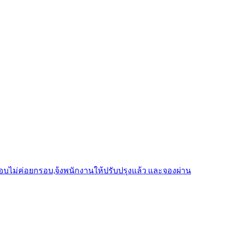
รอบไม่ค่อยกรอบ,จ้งพนักงานให้ปรับปรุงแล้ว และจองผ่าน