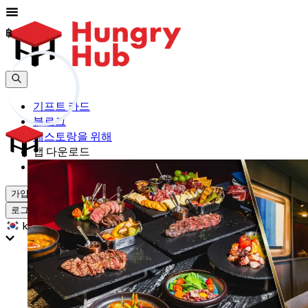
฿
฿
기프트 카드
블로그
레스토랑을 위해
앱 다운로드
도움
가입하기
로그인
kr