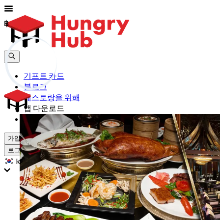
฿
฿
기프트 카드
블로그
레스토랑을 위해
앱 다운로드
도움
가입하기
로그인
kr