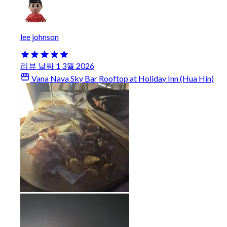
lee johnson
리뷰 날짜 1 3월 2026
Vana Nava Sky Bar Rooftop at Holiday Inn (Hua Hin)