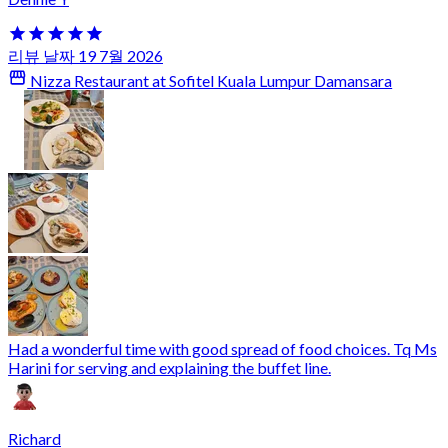
리뷰 날짜 19 7월 2026
Nizza Restaurant at Sofitel Kuala Lumpur Damansara
Had a wonderful time with good spread of food choices. Tq Ms
Harini for serving and explaining the buffet line.
Richard