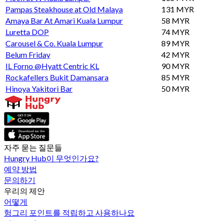
Pampas Steakhouse at Old Malaya
131 MYR
Amaya Bar At Amari Kuala Lumpur
58 MYR
Luretta DOP
74 MYR
Carousel & Co. Kuala Lumpur
89 MYR
Belum Friday
42 MYR
IL Forno @Hyatt Centric KL
90 MYR
Rockafellers Bukit Damansara
85 MYR
Hinoya Yakitori Bar
50 MYR
자주 묻는 질문들
Hungry Hub이 무엇인가요?
예약 방법
문의하기
우리의 제안
어떻게
헝그리 포인트를 적립하고 사용하나요