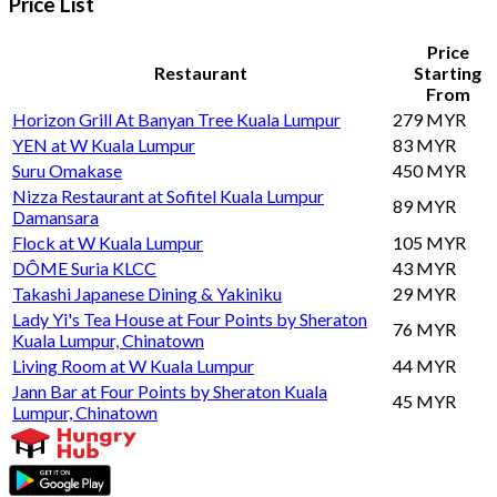
Price List
Price
Restaurant
Starting
From
Horizon Grill At Banyan Tree Kuala Lumpur
279 MYR
YEN at W Kuala Lumpur
83 MYR
Suru Omakase
450 MYR
Nizza Restaurant at Sofitel Kuala Lumpur
89 MYR
Damansara
Flock at W Kuala Lumpur
105 MYR
DÔME Suria KLCC
43 MYR
Takashi Japanese Dining & Yakiniku
29 MYR
Lady Yi's Tea House at Four Points by Sheraton
76 MYR
Kuala Lumpur, Chinatown
Living Room at W Kuala Lumpur
44 MYR
Jann Bar at Four Points by Sheraton Kuala
45 MYR
Lumpur, Chinatown