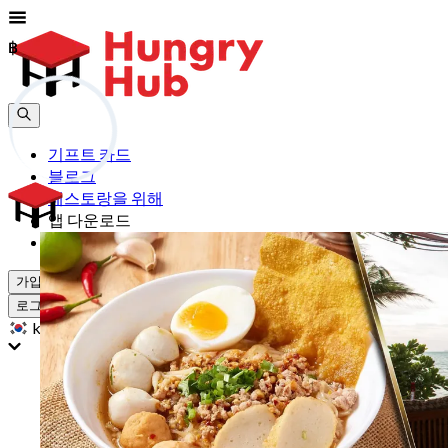
฿
฿
기프트 카드
블로그
레스토랑을 위해
앱 다운로드
도움
가입하기
로그인
kr