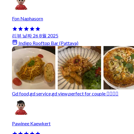
Fon Naphasorn
리뷰 날짜 26 8월 2025
Indigo Rooftop Bar (Pattaya)
Gd food,gd service,gd view,perfect for couple 👍🏻👏🏻
Pawinee Kaewkert