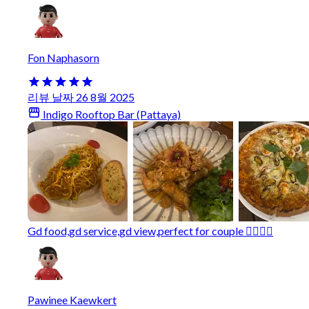
Fon Naphasorn
리뷰 날짜 26 8월 2025
Indigo Rooftop Bar (Pattaya)
Gd food,gd service,gd view,perfect for couple 👍🏻👏🏻
Pawinee Kaewkert