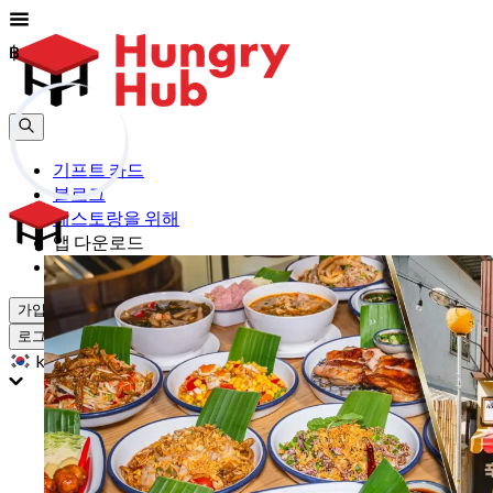
฿
฿
기프트 카드
블로그
레스토랑을 위해
앱 다운로드
도움
가입하기
로그인
kr