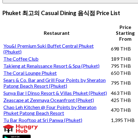
Phuket 최고의 Casual Dining 음식점 Price List
Price
Restaurant
Starting
From
You&I Premium Suki Buffet Central Phuket
698 THB
(Phuket)
The Coffee Club
189 THB
Takieng at Renaissance Resort & Spa (Phuket)
795 THB
The Coral Lounge Phuket
650 THB
Sears & Co. Bar and Grill Four Points by Sheraton
795 THB
Patong Beach Resort (Phuket)
Sunya Bar l Dinso Resort & Villas Phuket (Phuket)
463 THB
Zeascape at Zenmaya Oceanfront (Phuket)
425 THB
Chao Leh Kitchen @ Four Points by Sheraton
470 THB
Phuket Patong Beach Resort
Tu Bar Rooftop at Sri Panwa (Phuket)
1,395 THB