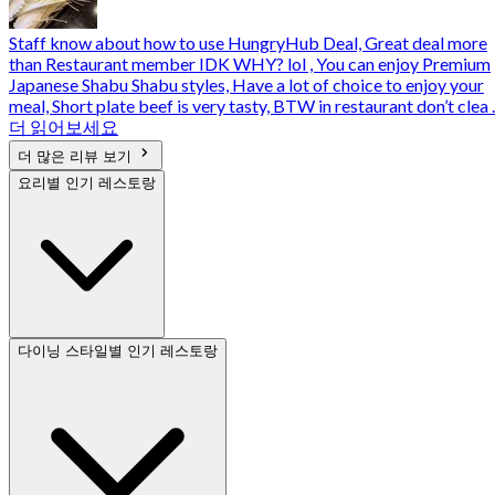
Staff know about how to use HungryHub Deal, Great deal more
than Restaurant member IDK WHY? lol , You can enjoy Premium
Japanese Shabu Shabu styles, Have a lot of choice to enjoy your
meal, Short plate beef is very tasty, BTW in restaurant don’t clea ..
더 읽어보세요
더 많은 리뷰 보기
요리별 인기 레스토랑
다이닝 스타일별 인기 레스토랑