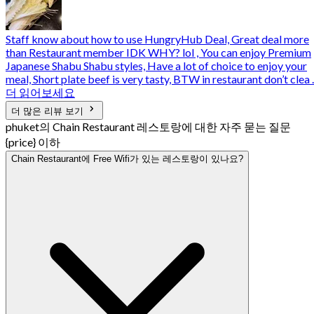
Staff know about how to use HungryHub Deal, Great deal more
than Restaurant member IDK WHY? lol , You can enjoy Premium
Japanese Shabu Shabu styles, Have a lot of choice to enjoy your
meal, Short plate beef is very tasty, BTW in restaurant don’t clea ..
더 읽어보세요
더 많은 리뷰 보기
phuket의 Chain Restaurant 레스토랑에 대한 자주 묻는 질문
{price} 이하
Chain Restaurant에 Free Wifi가 있는 레스토랑이 있나요?