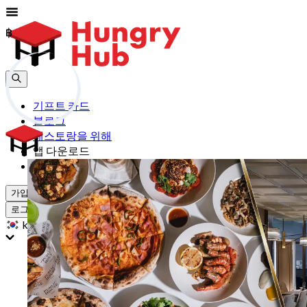
฿
฿
기프트 카드
블로그
레스토랑을 위해
앱 다운로드
도움
가입하기
로그인
kr