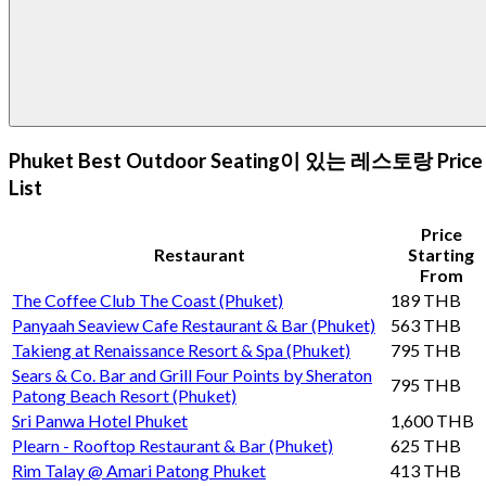
Phuket Best Outdoor Seating이 있는 레스토랑 Price
List
Price
Restaurant
Starting
From
The Coffee Club The Coast (Phuket)
189 THB
Panyaah Seaview Cafe Restaurant & Bar (Phuket)
563 THB
Takieng at Renaissance Resort & Spa (Phuket)
795 THB
Sears & Co. Bar and Grill Four Points by Sheraton
795 THB
Patong Beach Resort (Phuket)
Sri Panwa Hotel Phuket
1,600 THB
Plearn - Rooftop Restaurant & Bar (Phuket)
625 THB
Rim Talay @ Amari Patong Phuket
413 THB