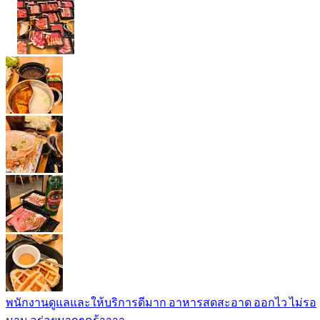
พนักงานดูแลและให้บริการดีมาก อาหารสดสะอาด ออกไว ไม่รอ
นาน อร่อยมากๆคร้าาาา