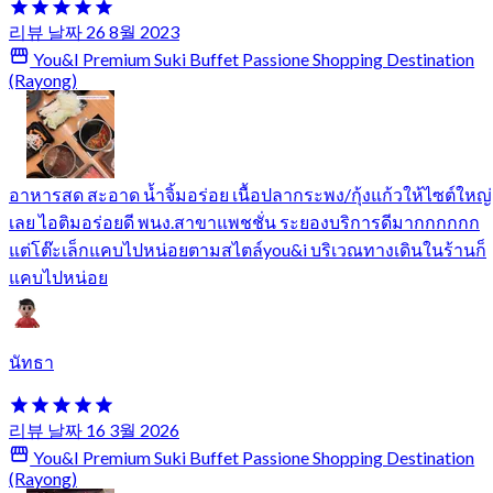
리뷰 날짜 26 8월 2023
You&I Premium Suki Buffet Passione Shopping Destination
(Rayong)
อาหารสด สะอาด น้ำจิ้มอร่อย เนื้อปลากระพง/กุ้งแก้วให้ไซต์ใหญ่
เลย ไอติมอร่อยดี พนง.สาขาแพชชั่น ระยองบริการดีมากกกกกก
แต่โต๊ะเล็กแคบไปหน่อยตามสไตล์you&i บริเวณทางเดินในร้านก็
แคบไปหน่อย
นัทธา
리뷰 날짜 16 3월 2026
You&I Premium Suki Buffet Passione Shopping Destination
(Rayong)