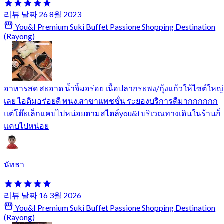
리뷰 날짜 26 8월 2023
You&I Premium Suki Buffet Passione Shopping Destination
(Rayong)
อาหารสด สะอาด น้ำจิ้มอร่อย เนื้อปลากระพง/กุ้งแก้วให้ไซต์ใหญ่
เลย ไอติมอร่อยดี พนง.สาขาแพชชั่น ระยองบริการดีมากกกกกก
แต่โต๊ะเล็กแคบไปหน่อยตามสไตล์you&i บริเวณทางเดินในร้านก็
แคบไปหน่อย
นัทธา
리뷰 날짜 16 3월 2026
You&I Premium Suki Buffet Passione Shopping Destination
(Rayong)