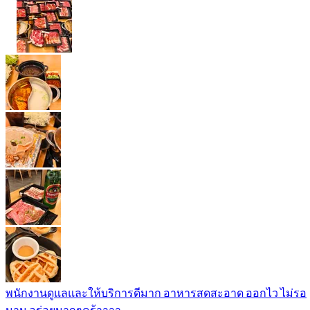
พนักงานดูแลและให้บริการดีมาก อาหารสดสะอาด ออกไว ไม่รอ
นาน อร่อยมากๆคร้าาาา