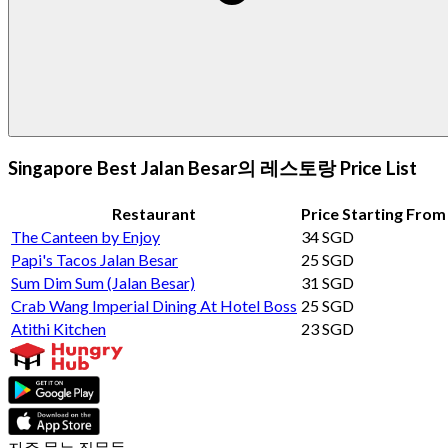
Singapore Best Jalan Besar의 레스토랑 Price List
Restaurant
Price Starting From
The Canteen by Enjoy
34 SGD
Papi's Tacos Jalan Besar
25 SGD
Sum Dim Sum (Jalan Besar)
31 SGD
Crab Wang Imperial Dining At Hotel Boss
25 SGD
Atithi Kitchen
23 SGD
자주 묻는 질문들