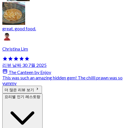
great. good food.
Christina Lim
리뷰 날짜 30 7월 2025
The Canteen by Enjoy
This was such an amazing hidden gem! The chilli prawn was so
yummy
더 많은 리뷰 보기
요리별 인기 레스토랑