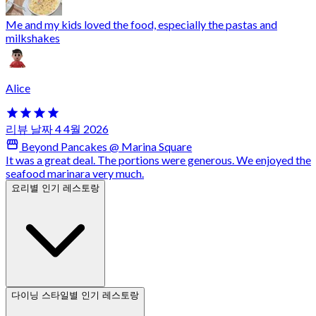
Me and my kids loved the food, especially the pastas and
milkshakes
Alice
리뷰 날짜 4 4월 2026
Beyond Pancakes @ Marina Square
It was a great deal. The portions were generous. We enjoyed the
seafood marinara very much.
요리별 인기 레스토랑
다이닝 스타일별 인기 레스토랑