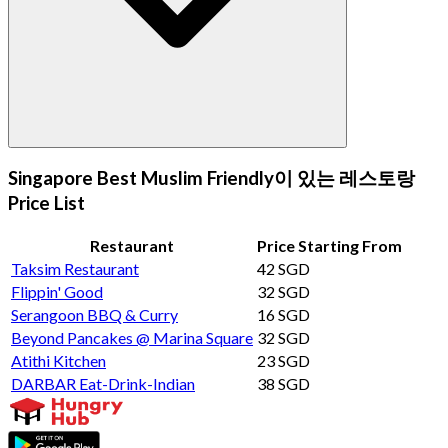
Singapore Best Muslim Friendly이 있는 레스토랑
Price List
Restaurant
Price Starting From
Taksim Restaurant
42 SGD
Flippin' Good
32 SGD
Serangoon BBQ & Curry
16 SGD
Beyond Pancakes @ Marina Square
32 SGD
Atithi Kitchen
23 SGD
DARBAR Eat-Drink-Indian
38 SGD