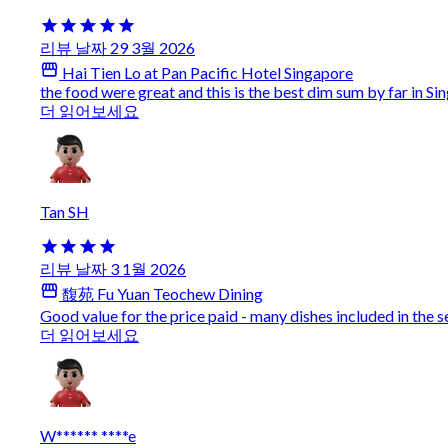
리뷰 날짜 29 3월 2026
Hai Tien Lo at Pan Pacific Hotel Singapore
the food were great and this is the best dim sum by far in Sin
더 읽어보세요
Tan SH
리뷰 날짜 3 1월 2026
馥苑 Fu Yuan Teochew Dining
Good value for the price paid - many dishes included in the set
더 읽어보세요
W****** ****e