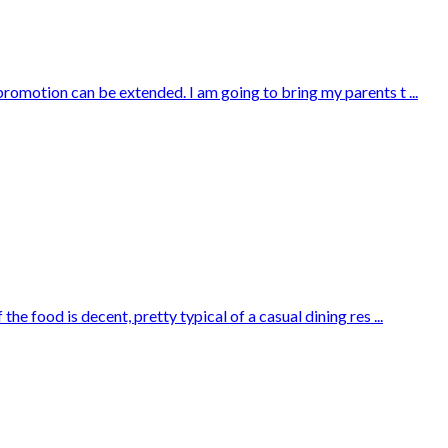
 promotion can be extended. I am going to bring my parents t ...
he food is decent, pretty typical of a casual dining res ...