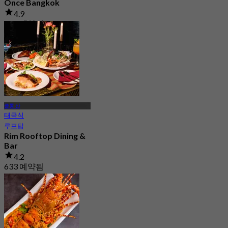
Once Bangkok
4.9
921 예약됨
에서
฿ 699
클롱 산
태국식
루프탑
Rim Rooftop Dining &
Bar
4.2
633 예약됨
에서
฿ 537.5