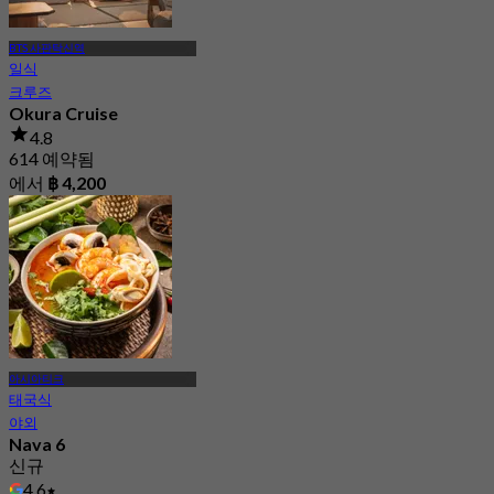
BTS 사판탁신역
일식
크루즈
Okura Cruise
4.8
614 예약됨
에서
฿ 4,200
아시아티크
태국식
야외
Nava 6
신규
4.6