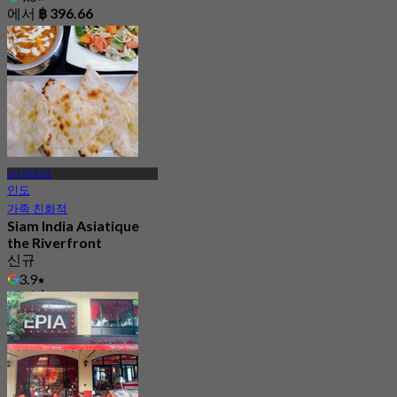
에서
฿ 396.66
아시아티크
인도
가족 친화적
Siam India Asiatique
the Riverfront
신규
3.9
에서
฿ 347.5