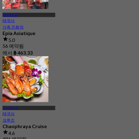
아시아티크
태국식
가족 친화적
Epia Asiatique
5.0
56 예약됨
에서
฿ 463.33
아시아티크
태국식
크루즈
Chaophraya Cruise
4.6
486 예약됨