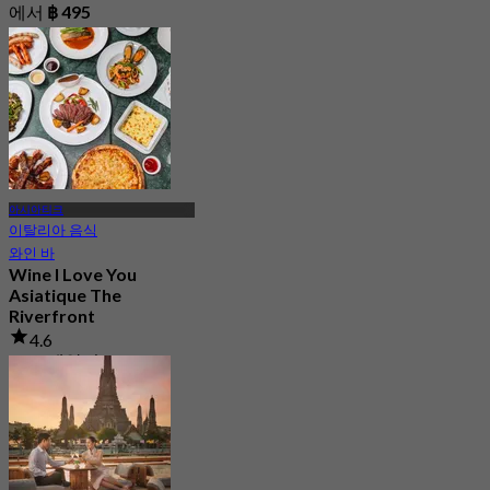
에서
฿ 495
아시아티크
이탈리아 음식
와인 바
Wine I Love You
Asiatique The
Riverfront
4.6
2.6K 예약됨
에서
฿ 495