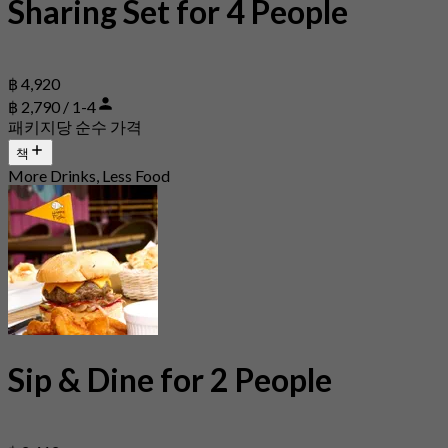
Sharing Set for 4 People
฿ 4,920
฿ 2,790 / 1-4
패키지당 순수 가격
책
More Drinks, Less Food
Sip & Dine for 2 People