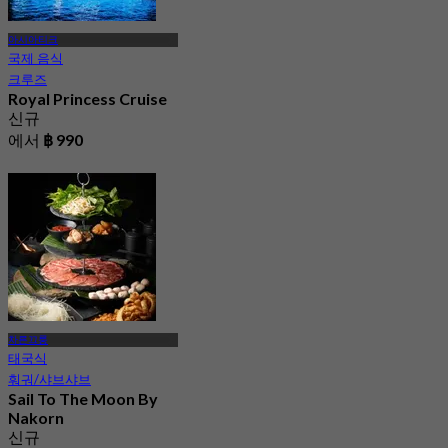
아시아티크
국제 음식
크루즈
Royal Princess Cruise
신규
에서
฿ 990
차른끄룽
태국식
훠궈/샤브샤브
Sail To The Moon By
Nakorn
신규