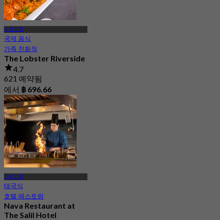
차른끄룽
국제 음식
가족 친화적
The Lobster Riverside
4.7
621 예약됨
에서
฿ 696.66
차른끄룽
태국식
호텔 레스토랑
Nava Restaurant at
The Salil Hotel