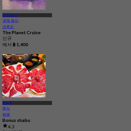
아시아티크
국제 음식
크루즈
The Planet Cruise
신규
에서
฿ 1,400
방 코 램
중식
뷔페
Bonus shabu
4.3