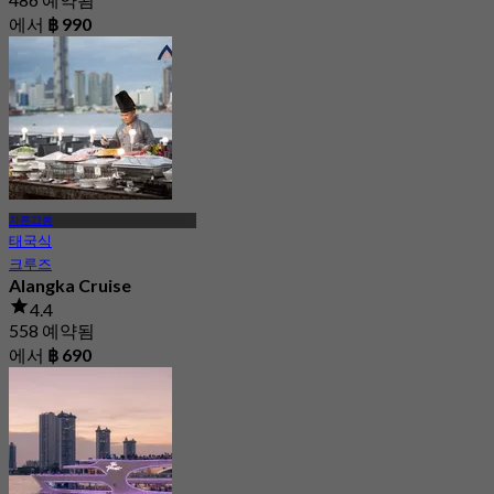
에서
฿ 990
차른끄룽
태국식
크루즈
Alangka Cruise
4.4
558 예약됨
에서
฿ 690