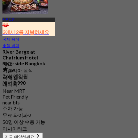
차른끄룽
3에서 2를 지불하세요
국제 음식
호텔 뷔페
River Barge at
Chatrium Hotel
Riverside Bangkok
태그
4.6
이탈리아 음식
7.6K 예약됨
국제 음식
에서
฿ 990
태국식
Near MRT
Pet Friendly
near bts
주차 가능
무료 와이파이
50명 이상 수용 가능
아시아티크
지금 예약하세요