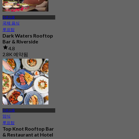
차른끄룽
국제 음식
루프탑
Dark Waters Rooftop
Bar & Riverside
4.8
2.8K 예약됨
에서
฿ 647.5
차른끄룽
양식
루프탑
Top Knot Rooftop Bar
& Restaurant at Hotel