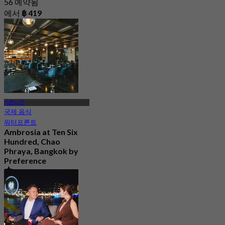
56 예약됨
에서
฿ 419
차른나콘
국제 음식
워터프론트
Ambrosia at Ten Six
Hundred, Chao
Phraya, Bangkok by
Preference
4.8
606 예약됨
에서
฿ 622.5