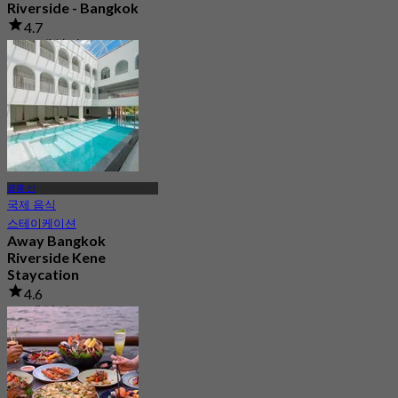
Riverside - Bangkok
4.7
1.1K 예약됨
에서
฿ 706
클롱 산
국제 음식
스테이케이션
Away Bangkok
Riverside Kene
Staycation
4.6
1K 예약됨
에서
฿ 1,425