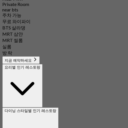
Private Room
near bts
주차 가능
무료 와이파이
BTS 살라댕
MRT 삼얀
MRT 씰롬
실롬
방 락
지금 예약하세요
요리별 인기 레스토랑
다이닝 스타일별 인기 레스토랑