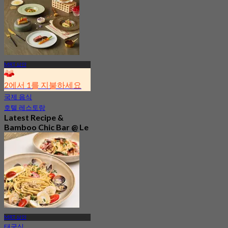
MRT 삼얀
2에서 1를 지불하세요
국제 음식
호텔 레스토랑
Latest Recipe &
Bamboo Chic Bar @ Le
Méridien Bangkok
4.8
985 예약됨
에서
฿ 890
MRT 삼얀
태국식