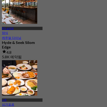
BTS 살라댕
양식
캐주얼 다이닝
Hyde & Seek Silom
Edge
4.8
5.8K 예약됨
에서
฿ 647.5
사톤
싱가포르