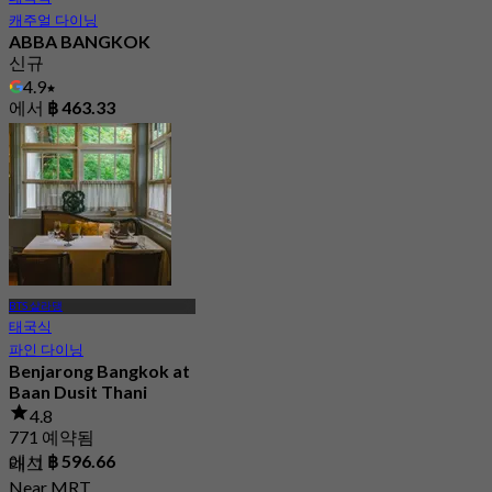
캐주얼 다이닝
ABBA BANGKOK
신규
4.9
에서
฿ 463.33
BTS 살라댕
태국식
파인 다이닝
Benjarong Bangkok at
Baan Dusit Thani
4.8
771 예약됨
에서
฿ 596.66
태그
Near MRT