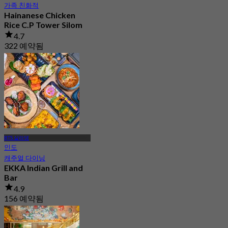
가족 친화적
Hainanese Chicken
Rice C.P Tower Silom
4.7
322 예약됨
에서
฿ 199
BTS 살라댕
인도
캐주얼 다이닝
EKKA Indian Grill and
Bar
4.9
156 예약됨
에서
฿ 499