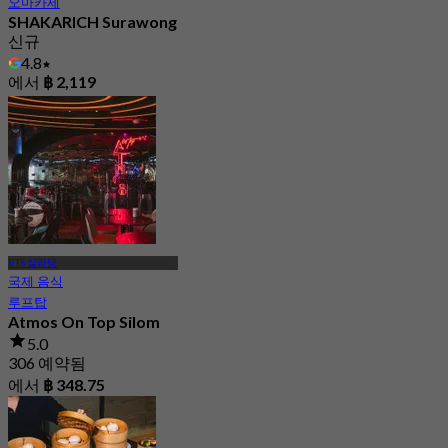
오마카세
SHAKARICH Surawong
신규
4.8
에서
฿ 2,119
BTS 살라댕
국제 음식
루프탑
Atmos On Top Silom
5.0
306 예약됨
에서
฿ 348.75