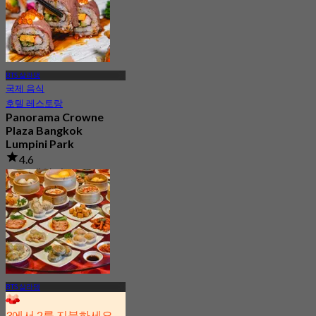
BTS 살라댕
국제 음식
호텔 레스토랑
Panorama Crowne
Plaza Bangkok
Lumpini Park
4.6
1.1K 예약됨
에서
฿ 550
BTS 살라댕
3에서 2를 지불하세요