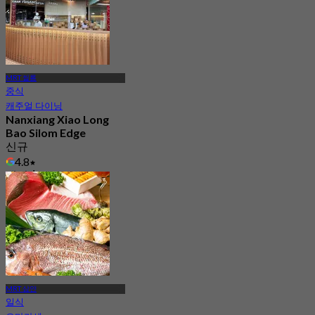
MRT 씰롬
중식
캐주얼 다이닝
Nanxiang Xiao Long
Bao Silom Edge
신규
4.8
에서
฿ 157
MRT 삼얀
일식