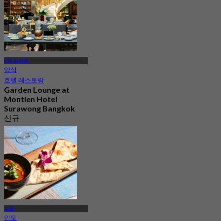
BTS 살라댕
양식
호텔 레스토랑
Garden Lounge at
Montien Hotel
Surawong Bangkok
신규
4.2
에서
฿ 647.5
실롬
인도