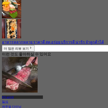
อาหารหลากหลาย ราคาดี สด อร่อย บริการดี น่ารัก จำลูกค้าได้
더 많은 리뷰 보기
이런 것도 좋아하실 수 있어요
BTS 살라댕
일식
캐주얼 다이닝