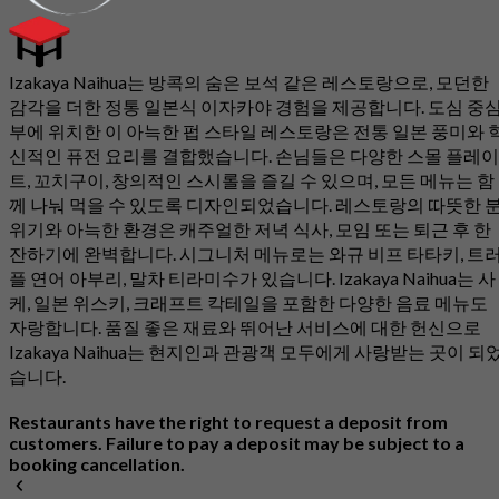
Izakaya Naihua는 방콕의 숨은 보석 같은 레스토랑으로, 모던한
감각을 더한 정통 일본식 이자카야 경험을 제공합니다. 도심 중
부에 위치한 이 아늑한 펍 스타일 레스토랑은 전통 일본 풍미와 
신적인 퓨전 요리를 결합했습니다. 손님들은 다양한 스몰 플레이
트, 꼬치구이, 창의적인 스시롤을 즐길 수 있으며, 모든 메뉴는 함
께 나눠 먹을 수 있도록 디자인되었습니다. 레스토랑의 따뜻한 
위기와 아늑한 환경은 캐주얼한 저녁 식사, 모임 또는 퇴근 후 한
잔하기에 완벽합니다. 시그니처 메뉴로는 와규 비프 타타키, 트
플 연어 아부리, 말차 티라미수가 있습니다. Izakaya Naihua는 사
케, 일본 위스키, 크래프트 칵테일을 포함한 다양한 음료 메뉴도
자랑합니다. 품질 좋은 재료와 뛰어난 서비스에 대한 헌신으로
Izakaya Naihua는 현지인과 관광객 모두에게 사랑받는 곳이 되
습니다.
Restaurants have the right to request a deposit from
customers. Failure to pay a deposit may be subject to a
booking cancellation.