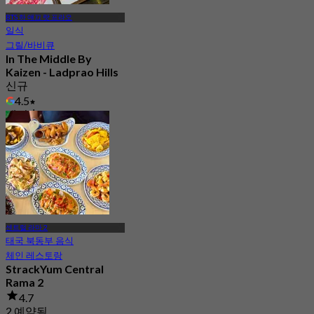
BTS 하 얘끄 랏 프라오
일식
그릴/바비큐
In The Middle By
Kaizen - Ladprao Hills
신규
4.5
에서
฿ 994
센트럴 라마 2
태국 북동부 음식
체인 레스토랑
StrackYum Central
Rama 2
4.7
2 예약됨