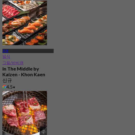
에서
฿ 416.66
콘깬
일식
그릴/바비큐
In The Middle by
Kaizen - Khon Kaen
신규
4.5
에서
฿ 994