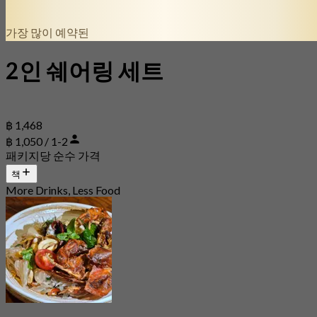
가장 많이 예약된
2인 쉐어링 세트
฿ 1,468
฿ 1,050 / 1-2
패키지당 순수 가격
책
More Drinks, Less Food