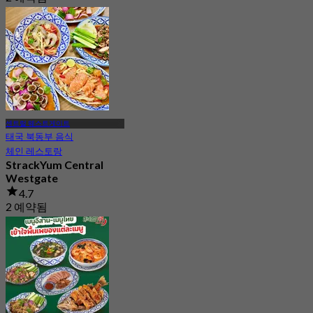
에서
฿ 416.66
센트럴 웨스트게이트
태국 북동부 음식
체인 레스토랑
StrackYum Central
Westgate
4.7
2 예약됨
에서
฿ 416.66