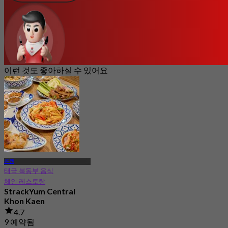
이런 것도 좋아하실 수 있어요
콘깬
태국 북동부 음식
체인 레스토랑
StrackYum Central
Khon Kaen
4.7
9 예약됨