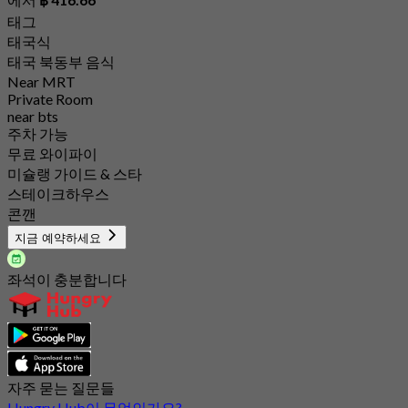
태그
태국식
태국 북동부 음식
Near MRT
Private Room
near bts
주차 가능
무료 와이파이
미슐랭 가이드 & 스타
스테이크하우스
콘깬
지금 예약하세요
좌석이 충분합니다
자주 묻는 질문들
Hungry Hub이 무엇인가요?