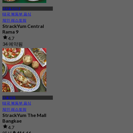
센트럴 라마 9
태국 북동부 음식
체인 레스토랑
StrackYum Central
Rama 9
4.7
34 예약됨
에서
฿ 416.66
더 몰 방캐
태국 북동부 음식
체인 레스토랑
StrackYum The Mall
Bangkae
4.7
에서
฿ 416.66