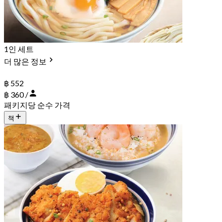
1인 세트
더 많은 정보
฿ 552
฿ 360 /
패키지당 순수 가격
책