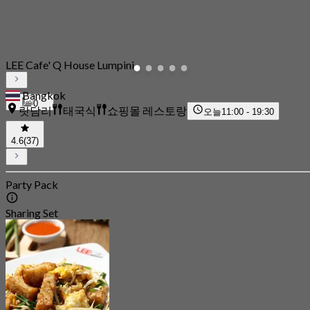
LEE Cafe' Q House Lumpini
Bangkok
0
랏담리
태국식
쇼핑몰 레스토랑
오늘
11:00 - 19:30
4.6
(37)
Party Pack
Sharing Set