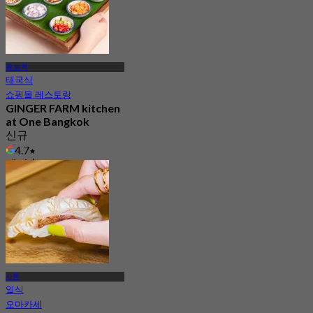
원 방콕
태국식
쇼핑몰 레스토랑
GINGER FARM kitchen
at One Bangkok
신규
4.7
에서
฿ 716.66
사톤
일식
오마카세