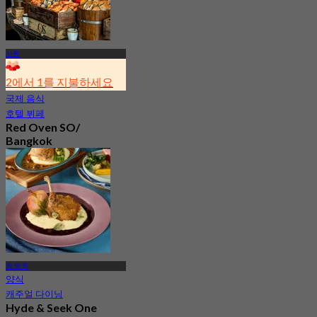
사톤
2에서 1를 지불하세요
국제 음식
호텔 뷔페
Red Oven SO/
Bangkok
4.6
15.8K 예약됨
에서
฿ 800
원 방콕
양식
캐주얼 다이닝
Hyde & Seek One