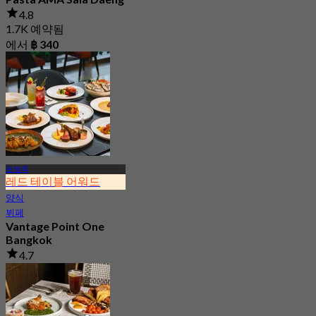
4.8
1.7K 예약됨
에서
฿ 340
원 방콕
레드 테이블 어워드
양식
뷔페
Vantage Point One
Bangkok
4.7
15.4K 예약됨
에서
฿ 399