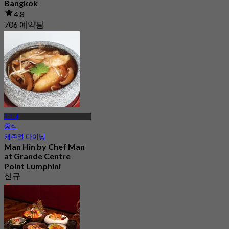
Bangkok
4.8
706 예약됨
에서
฿ 697.5
라마 4
중식
캐주얼 다이닝
Man Hin by Chef Man
at Grande Centre
Point Lumphini
신규
4.4
에서
฿ 410