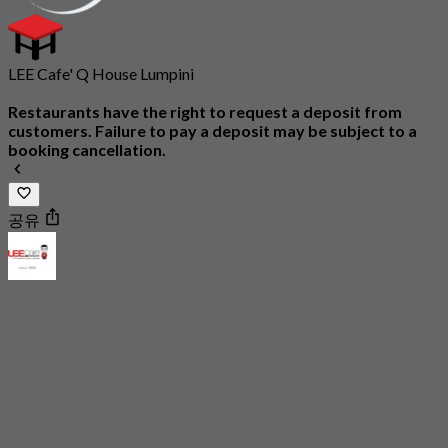
LEE Cafe' Q House Lumpini
Restaurants have the right to request a deposit from
customers. Failure to pay a deposit may be subject to a
booking cancellation.
공유