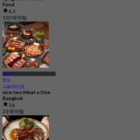
Food
4.3
110 예약됨
에서
฿ 462.5
원 방콕
한식
그릴/바비큐
nice two Meat u One
Bangkok
3.6
23 예약됨
에서
฿ 845