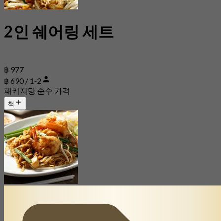
2인 쉐어링 세트
฿ 977
฿ 690 / 1-2
패키지당 순수 가격
책