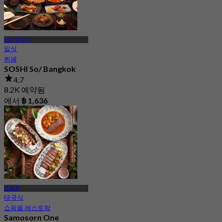
MRT 룸피니
일식
뷔페
SOSHI So/ Bangkok
4.7
8.2K 예약됨
에서
฿ 1,636
원 방콕
태국식
쇼핑몰 레스토랑
Samosorn One