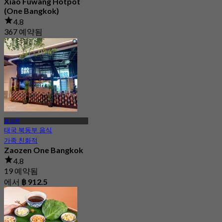
Xiao Fuwang Hotpot
(One Bangkok)
4.8
367 예약됨
에서
฿ 322.5
원 방콕
태국 북동부 음식
가족 친화적
Zaozen One Bangkok
4.8
19 예약됨
에서
฿ 912.5