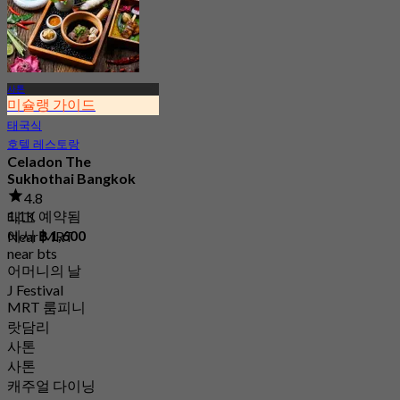
사톤
미슐랭 가이드
태국식
호텔 레스토랑
Celadon The
Sukhothai Bangkok
4.8
1.1K 예약됨
태그
에서
฿ 1,600
Near MRT
near bts
어머니의 날
J Festival
MRT 룸피니
랏담리
사톤
사톤
캐주얼 다이닝