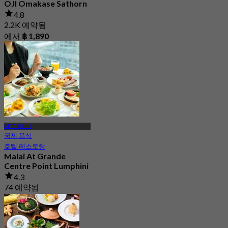
OJI Omakase Sathorn
4.8
2.2K 예약됨
에서
฿ 1,890
MRT 룸피니
국제 음식
호텔 레스토랑
Malai At Grande
Centre Point Lumphini
4.3
74 예약됨
에서
฿ 590