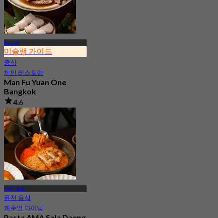
원 방콕
미슐랭 가이드
중식
체인 레스토랑
Man Fu Yuan One
Bangkok
4.6
11.7K 예약됨
에서
฿ 598
MRT 씰롬
퓨전 음식
캐주얼 다이닝
Pasta AMA Sala Daeng