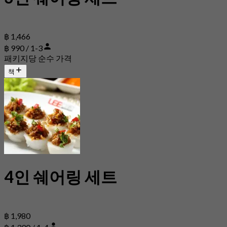
฿ 1,466
฿ 990 / 1-3
패키지당 순수 가격
책
4인 쉐어링 세트
฿ 1,980