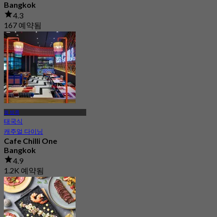
Bangkok
4.3
167 예약됨
에서
฿ 1,260
원 방콕
태국식
캐주얼 다이닝
Cafe Chilli One
Bangkok
4.9
1.2K 예약됨
에서
฿ 395