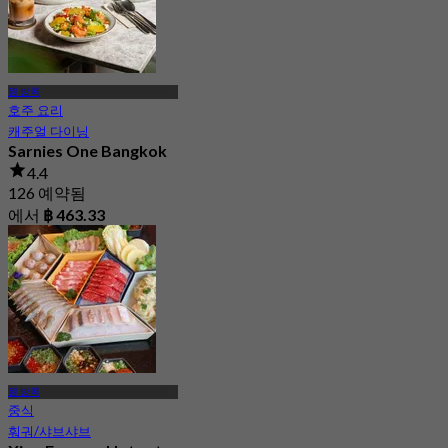
원 방콕
호주 요리
캐주얼 다이닝
Sarnies One Bangkok
4.4
126 예약됨
에서
฿ 463.33
원 방콕
중식
훠궈/샤브샤브