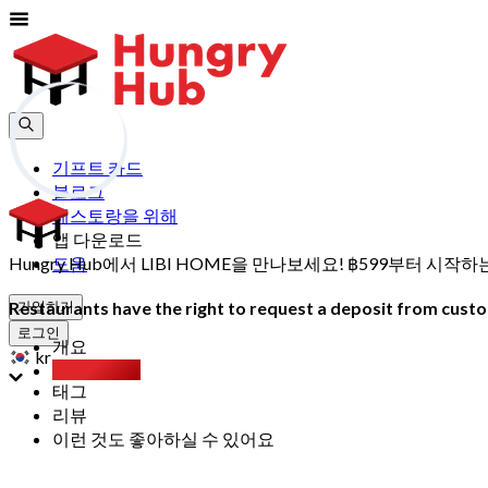
기프트 카드
블로그
레스토랑을 위해
앱 다운로드
Hungry Hub에서 LIBI HOME을 만나보세요! ฿599부터 
도움
Restaurants have the right to request a deposit from custom
가입하기
로그인
개요
kr
Party Pack
태그
리뷰
이런 것도 좋아하실 수 있어요