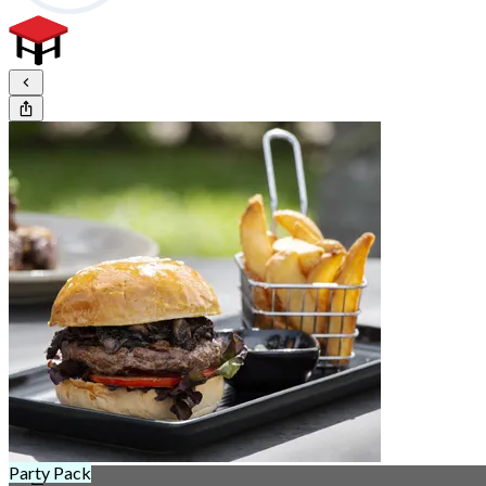
Party Pack
15일 left