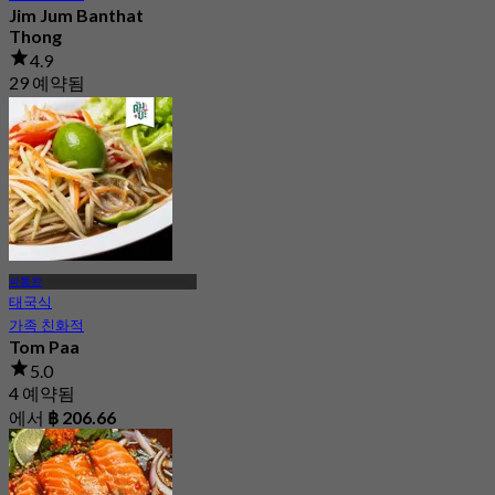
Jim Jum Banthat
Thong
4.9
29 예약됨
에서
฿ 186.33
파툼완
태국식
가족 친화적
Tom Paa
5.0
4 예약됨
에서
฿ 206.66