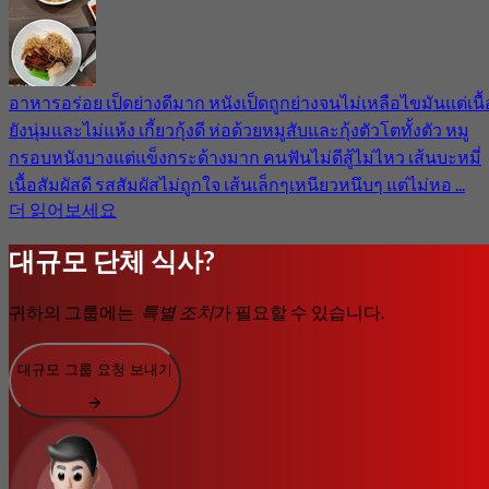
อาหารอร่อย เป็ดย่างดีมาก หนังเป็ดถูกย่างจนไม่เหลือไขมันแต่เนื้
ยังนุ่มและไม่แห้ง เกี้ยวกุ้งดี ห่อด้วยหมูสับและกุ้งตัวโตทั้งตัว หมู
กรอบหนังบางแต่แข็งกระด้างมาก คนฟันไม่ดีสู้ไม่ไหว เส้นบะหมี่
เนื้อสัมผัสดี รสสัมผัสไม่ถูกใจ เส้นเล็กๆเหนียวหนึบๆ แต่ไม่หอ ...
더 읽어보세요
대규모 단체 식사?
귀하의 그룹에는
특별 조치
가 필요할 수 있습니다.
대규모 그룹 요청 보내기