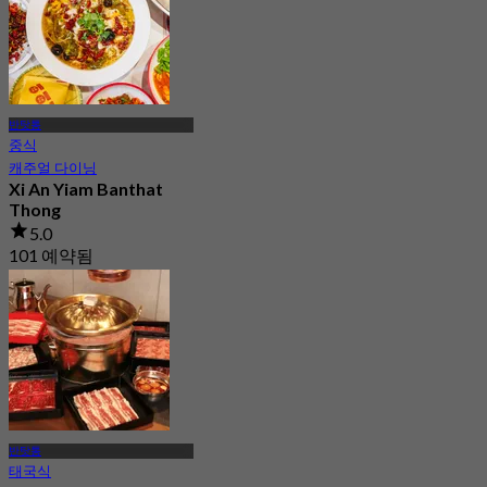
반탓통
중식
캐주얼 다이닝
Xi An Yiam Banthat
Thong
5.0
101 예약됨
에서
฿ 275
반탓통
태국식