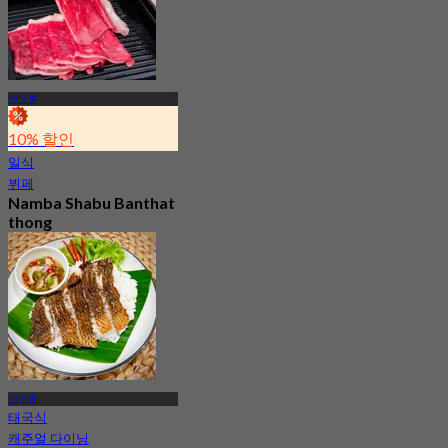
반탓통
10% 할인
일식
뷔페
Namba Shabu Banthat
thong
4.8
742 예약됨
에서
฿ 268
반탓통
태국식
캐주얼 다이닝