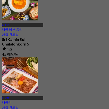
파툼완
태국 남부 음식
가족 친화적
Sri Kamin Soi
Chulalonkorn 5
4.0
45 예약됨
에서
฿ 250
반탓통
태국식
가족 친화적