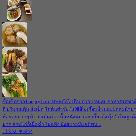
ซื้อเซ็ตจาก hungry hub ประหยัดไปร้อยกว่าบาทเลย อาหารรสชาต
ดี ปริมาณคุ้ม สั่งเป็ด, ไก่ต้นตำรับ, ไก่ซีอิ๊ว, เกี๊ยวน้ำ และผัดคะน้าม
ที่อร่อยมากๆ คิดว่าเป็นเป็ด เนื้อหนังนุ่ม และเกี๊ยวกุ้ง กุ้งตัวใหญ่ เด้
มาก ส่วนไก่ก็เนื้อฉ่ำ ไม่แห้ง นั่งสบายมีแอร์ พน ...
더 읽어보세요