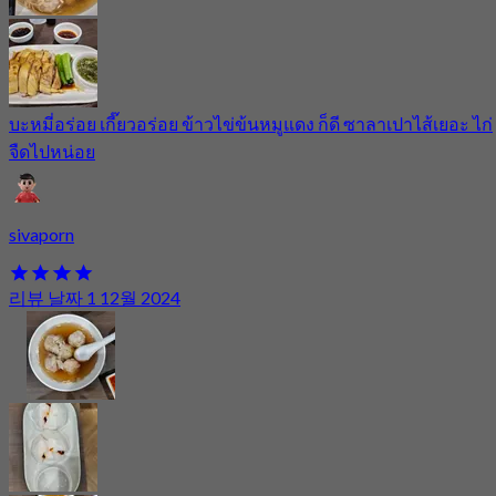
บะหมี่อร่อย เกี๊ยวอร่อย ข้าวไข่ข้นหมูแดง ก็ดี ซาลาเปาไส้เยอะ ไก่
จืดไปหน่อย
sivaporn
리뷰 날짜 1 12월 2024