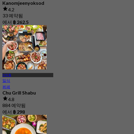
Kanomjeenyoksod
4.2
33 예약됨
에서
฿ 262.5
반탓통
일식
뷔페
Chu Grill Shabu
4.8
884 예약됨
에서
฿ 298