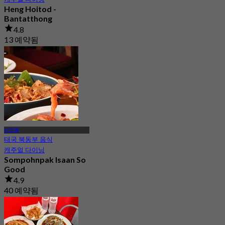
Heng Hoitod -
Bantatthong
4.8
13 예약됨
에서
฿ 230
반탓통
태국 북동부 음식
캐주얼 다이닝
Sompohnpak Isaan So
Good
4.9
40 예약됨
에서
฿ 316.66