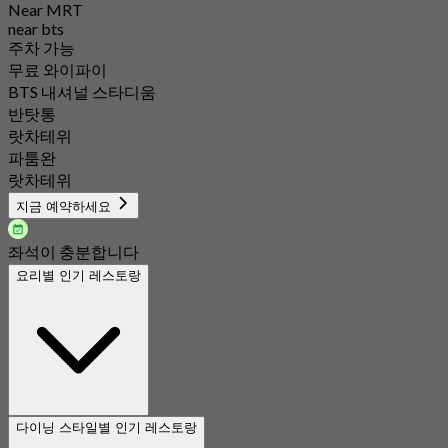
Near MRT
near bts
주차 가능
무료 와이파이
BTS 내셔널 스타디움
반탓통
랏차테위
파툼완
랏차테위
지금 예약하세요
좌석이 충분합니다
요리별 인기 레스토랑
다이닝 스타일별 인기 레스토랑