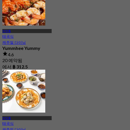
반탓통
태국식
캐주얼 다이닝
Yummhee Yummy
4.6
20 예약됨
에서
฿ 312.5
반탓통
태국식
캐주얼 다이닝