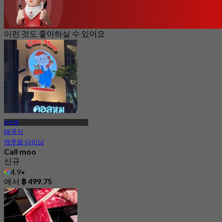
이런 것도 좋아하실 수 있어요
반탓통
태국식
캐주얼 다이닝
Call moo
신규
4.9
에서
฿ 499.75