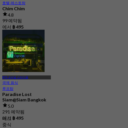
호텔 레스토랑
Chim Chim
4.8
99 예약됨
에서
฿ 495
BTS 내셔널 스타디움
국제 음식
루프탑
Paradise Lost
Siam@Siam Bangkok
5.0
291 예약됨
에서
฿ 495
태그
중식