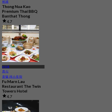
뷔페
Thong Nua Kao
Premium Thai BBQ
Banthat Thong
4.7
653 예약됨
에서
฿ 529
반탓통
중식
호텔 레스토랑
Fu Marn Lau
Restaurant The Twin
Towers Hotel
4.7
2.5K 예약됨
에서
฿ 497.5