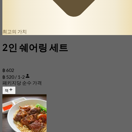
최고의 가치
2인 쉐어링 세트
฿ 602
฿ 520 / 1-2
패키지당 순수 가격
책