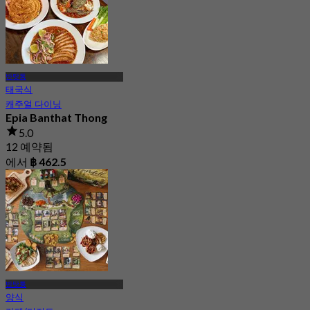
반탓통
태국식
캐주얼 다이닝
Epia Banthat Thong
5.0
12 예약됨
에서
฿ 462.5
반탓통
양식