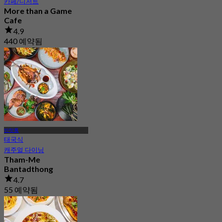
카페/디저트
More than a Game
Cafe
4.9
440 예약됨
에서
฿ 299
반탓통
태국식
캐주얼 다이닝
Tham-Me
Bantadthong
4.7
55 예약됨
에서
฿ 383.33