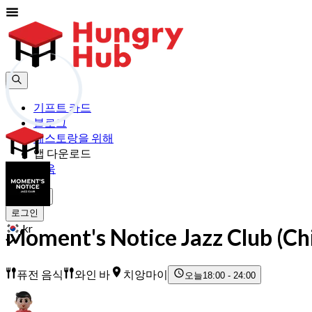
기프트 카드
블로그
레스토랑을 위해
앱 다운로드
도움
가입하기
로그인
kr
Moment's Notice Jazz Club (Ch
퓨전 음식
와인 바
치앙마이
오늘
18:00 - 24:00