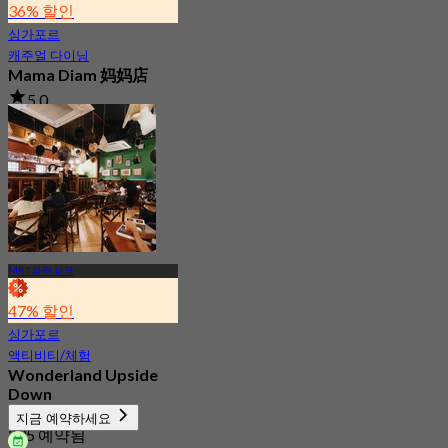
36% 할인
싱가포르
캐주얼 다이닝
Mama Diam 妈妈店
5.0
299 예약됨
에서
S$ 48.33
MRT 파러 파크
47% 할인
싱가포르
액티비티/체험
Wonderland Upside
Down
4.6
지금 예약하세요
235 예약됨