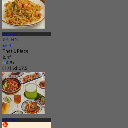
MRT 부기스
퓨전 음식
펍/바
That 1 Place
신규
4.9
에서
S$ 17.5
MRT 벤쿨렌