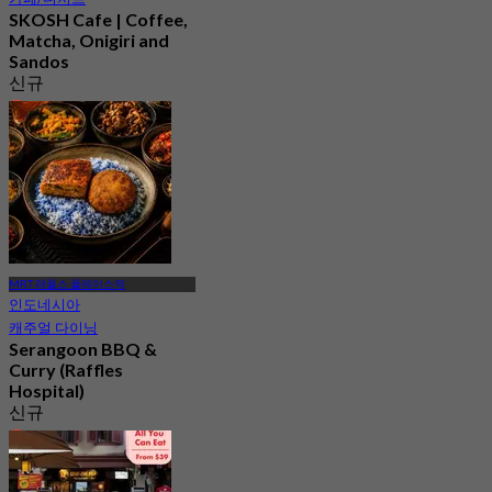
SKOSH Cafe | Coffee,
Matcha, Onigiri and
Sandos
신규
4.5
에서
S$ 22.5
MRT 래플스 플레이스역
인도네시아
캐주얼 다이닝
Serangoon BBQ &
Curry (Raffles
Hospital)
신규
4.7
에서
S$ 16.33