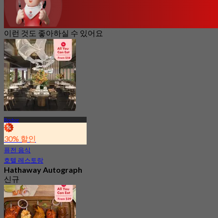
이런 것도 좋아하실 수 있어요
Rochor
30% 할인
퓨전 음식
호텔 레스토랑
Hathaway Autograph
신규
5.0
에서
S$ 42