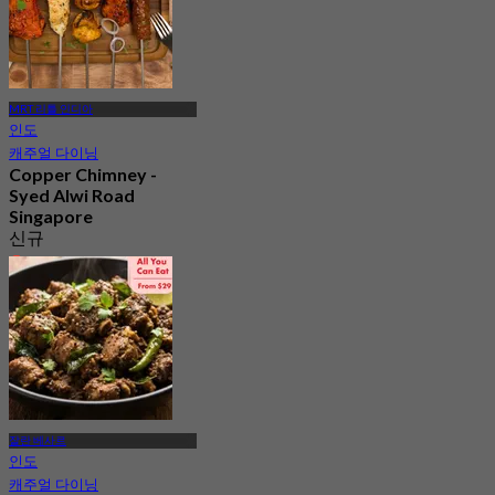
MRT 리틀 인디아
인도
캐주얼 다이닝
Copper Chimney -
Syed Alwi Road
Singapore
신규
4.2
에서
S$ 24.5
잘란 베사르
인도
캐주얼 다이닝