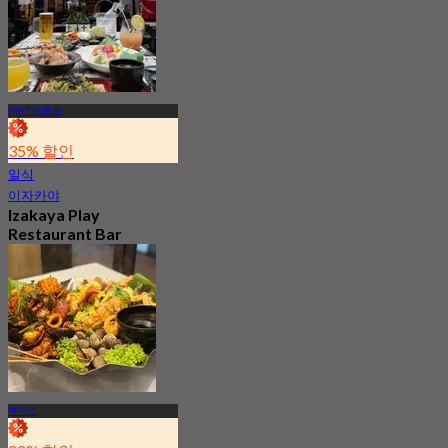
MRT 벤쿨렌
35% 할인
일식
이자카야
Izakaya Play
Restaurant Bar
신규
4.8
에서
S$ 31.66
부기스