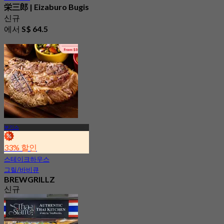
栄三郎 | Eizaburo Bugis
신규
에서
S$ 64.5
부기스
33% 할인
스테이크하우스
그릴/바비큐
BREWGRILLZ
신규
4.7
에서
S$ 31.25