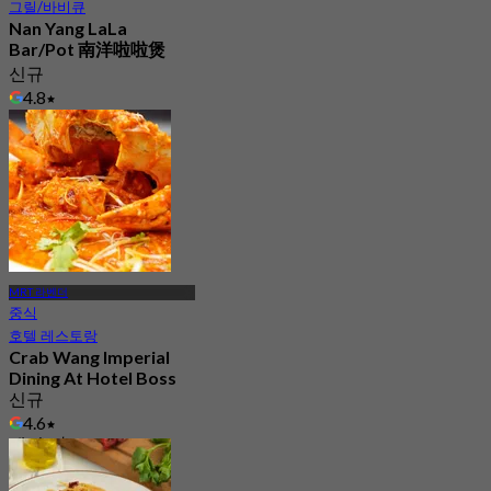
그릴/바비큐
Nan Yang LaLa
Bar/Pot 南洋啦啦煲
신규
4.8
에서
S$ 31.25
MRT 라벤더
중식
호텔 레스토랑
Crab Wang Imperial
Dining At Hotel Boss
신규
4.6
에서
S$ 24.5