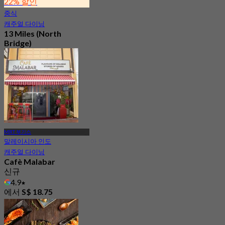
22% 할인
중식
캐주얼 다이닝
13 Miles (North
Bridge)
신규
4.8
에서
S$ 29
MRT 부기스
말레이시아 인도
캐주얼 다이닝
Cafè Malabar
신규
4.9
에서
S$ 18.75