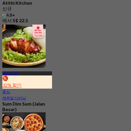
Atithi Kitchen
신규
4.8
에서
S$ 22.5
잘란 베사르
32% 할인
중식
캐주얼 다이닝
Sum Dim Sum (Jalan
Besar)
신규
4.6
에서
S$ 31