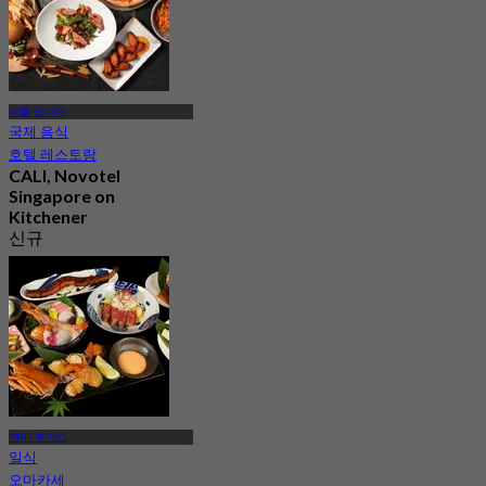
리틀 인디아
국제 음식
호텔 레스토랑
CALI, Novotel
Singapore on
Kitchener
신규
4.8
에서
S$ 41.66
MRT 부기스
일식
오마카세