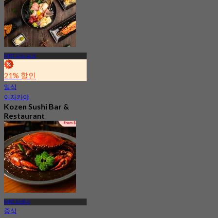
MRT 파러 파크
21% 할인
일식
이자카야
Kozen Sushi Bar &
Restaurant
신규
4.7
에서
S$ 112.7
MRT 라벤더
중식