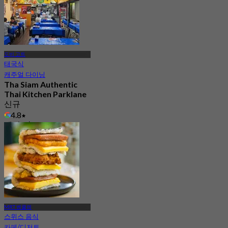
도비 고트
태국식
캐주얼 다이닝
Tha Siam Authentic
Thai Kitchen Parklane
신규
4.8
에서
S$ 19.5
MRT 벤쿨렌
스위스 음식
카페/디저트