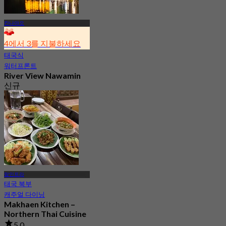
칸나야오
4에서 3를 지불하세요
태국식
워터프론트
River View Nawamin
신규
4.9
에서
฿ 550
람인트라
태국 북부
캐주얼 다이닝
Makhaen Kitchen –
Northern Thai Cuisine
5.0