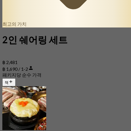
최고의 가치
2인 쉐어링 세트
฿ 2,481
฿ 1,690 / 1-2
패키지당 순수 가격
책