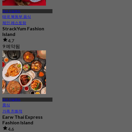
패션 아일랜드
태국 북동부 음식
체인 레스토랑
StrackYum Fashion
Island
4.7
9 예약됨
에서
฿ 416.66
패션 아일랜드
중식
가족 친화적
Earw Thai Express
Fashion Island
4.6