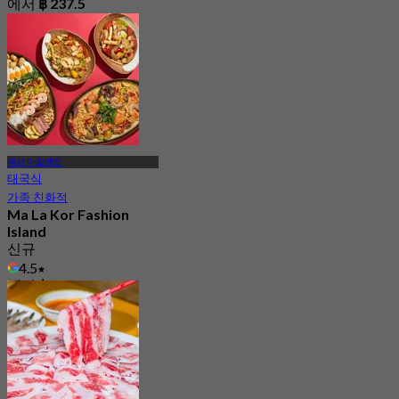
에서
฿ 237.5
패션 아일랜드
태국식
가족 친화적
Ma La Kor Fashion
Island
신규
4.5
에서
฿ 399