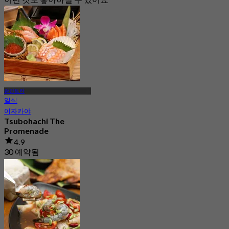
람인트라
일식
이자카야
Tsubohachi The
Promenade
4.9
30 예약됨
에서
฿ 495