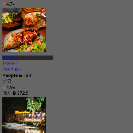
4.7
에서
฿ 320
람인트라
퓨전 음식
가족 친화적
People & Tail
신규
4.9
에서
฿ 372.5