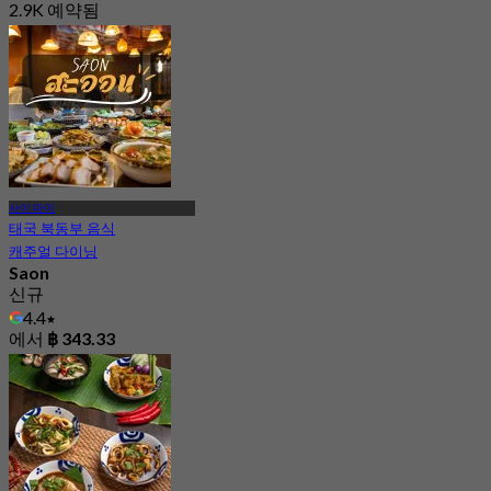
2.9K 예약됨
에서
฿ 699
사이 마이
태국 북동부 음식
캐주얼 다이닝
Saon
신규
4.4
에서
฿ 343.33