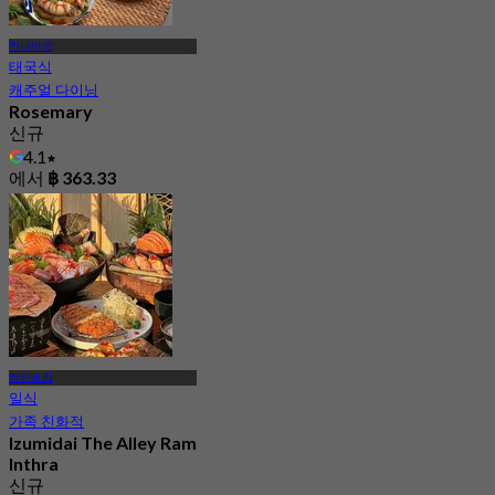
칸나야오
태국식
캐주얼 다이닝
Rosemary
신규
4.1
에서
฿ 363.33
람인트라
일식
가족 친화적
Izumidai The Alley Ram
Inthra
신규