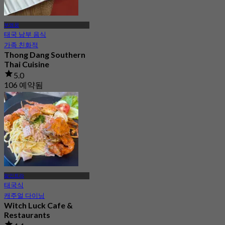
부엥꿈
태국 남부 음식
가족 친화적
Thong Dang Southern
Thai Cuisine
5.0
106 예약됨
에서
฿ 225
람인트라
태국식
캐주얼 다이닝
Witch Luck Cafe &
Restaurants