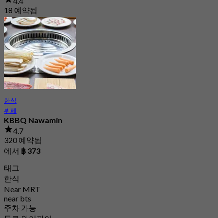
4.4
18 예약됨
에서
฿ 203.33
한식
뷔페
KBBQ Nawamin
4.7
320 예약됨
에서
฿ 373
태그
한식
Near MRT
near bts
주차 가능