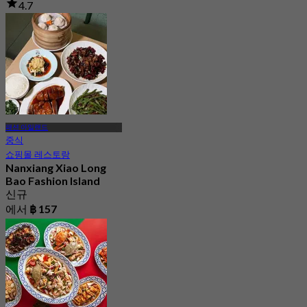
4.7
12.5K 예약됨
에서
฿ 645
패션 아일랜드
중식
쇼핑몰 레스토랑
Nanxiang Xiao Long
Bao Fashion Island
신규
에서
฿ 157