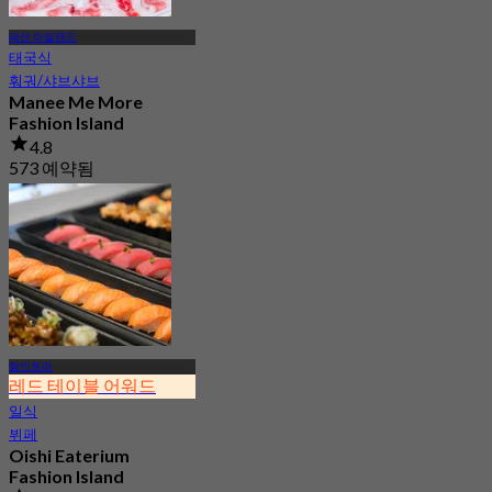
패션 아일랜드
태국식
훠궈/샤브샤브
Manee Me More
Fashion Island
4.8
573 예약됨
에서
฿ 450
람인트라
레드 테이블 어워드
일식
뷔페
Oishi Eaterium
Fashion Island