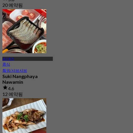
20 예약됨
에서
฿ 210
람인트라
중식
훠궈/샤브샤브
Suki Nangphaya
Nawamin
4.6
12 예약됨
에서
฿ 339