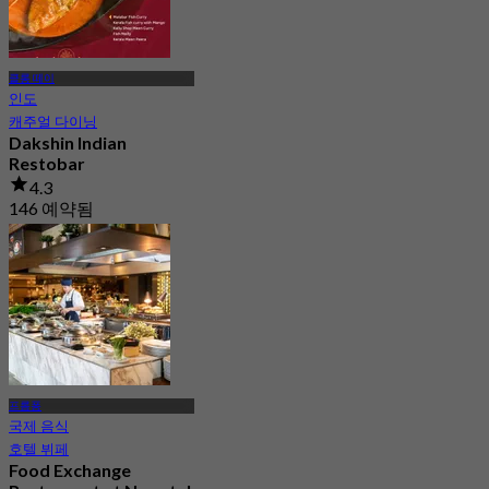
클롱 떼이
인도
캐주얼 다이닝
Dakshin Indian
Restobar
4.3
146 예약됨
에서
฿ 530
프롬퐁
국제 음식
호텔 뷔페
Food Exchange