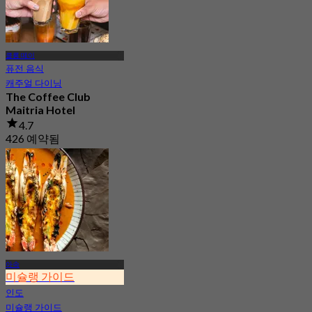
클롱 떼이
퓨전 음식
캐주얼 다이닝
The Coffee Club
Maitria Hotel
4.7
426 예약됨
에서
฿ 189
아속
미슐랭 가이드
인도
미슐랭 가이드