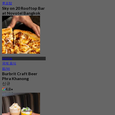
루프탑
Sky on 20 Rooftop Bar
at Novotel Bangkok
Sukhumvit 20
4.8
3.1K 예약됨
에서
฿ 522.5
프라카농
국제 음식
펍/바
Burbrit Craft Beer
Phra Khanong
신규
4.8
에서
฿ 460