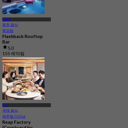
프롬퐁
퓨전 음식
루프탑
Flashback Rooftop
Bar
5.0
155 예약됨
에서
฿ 699
아속
국제 음식
캐주얼 다이닝
Reap Factory
(Courtyard by