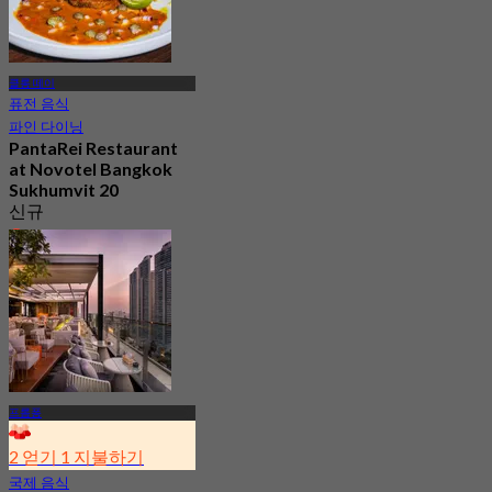
클롱 떼이
퓨전 음식
파인 다이닝
PantaRei Restaurant
at Novotel Bangkok
Sukhumvit 20
신규
3.9
에서
฿ 796.66
프롬퐁
2 얻기 1 지불하기
국제 음식