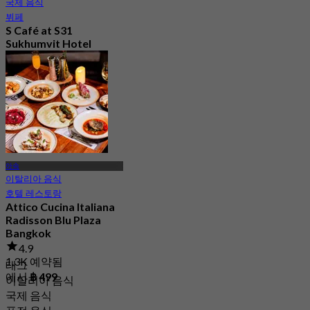
국제 음식
뷔페
S Café at S31
Sukhumvit Hotel
4.5
7.9K 예약됨
에서
฿ 550
아속
이탈리아 음식
호텔 레스토랑
Attico Cucina Italiana
Radisson Blu Plaza
Bangkok
4.9
1.3K 예약됨
태그
에서
฿ 499
이탈리아 음식
국제 음식