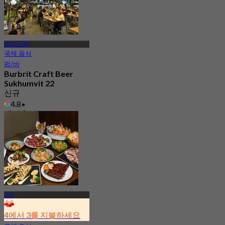
BTS 아속역
국제 음식
펍/바
Burbrit Craft Beer
Sukhumvit 22
신규
4.8
에서
฿ 535
아속
4에서 3를 지불하세요