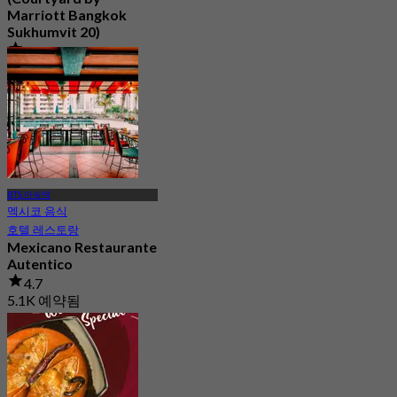
Marriott Bangkok
Sukhumvit 20)
4.7
299 예약됨
에서
฿ 400
BTS 아속역
멕시코 음식
호텔 레스토랑
Mexicano Restaurante
Autentico
4.7
5.1K 예약됨
에서
฿ 666