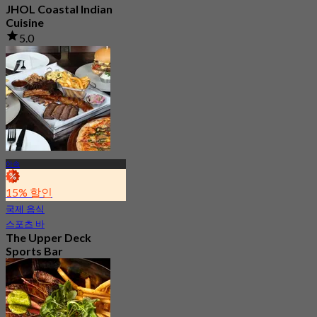
JHOL Coastal Indian
Cuisine
5.0
528 예약됨
에서
฿ 1,363.33
아속
15% 할인
국제 음식
스포츠 바
The Upper Deck
Sports Bar
신규
4.7
에서
฿ 315