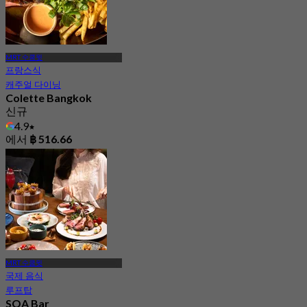
MRT 수쿰윗
프랑스식
캐주얼 다이닝
Colette Bangkok
신규
4.9
에서
฿ 516.66
MRT 수쿰윗
국제 음식
루프탑
SOA Bar