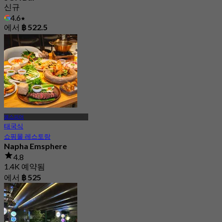
신규
4.6
에서
฿ 522.5
엠스피어
태국식
쇼핑몰 레스토랑
Napha Emsphere
4.8
1.4K 예약됨
에서
฿ 525