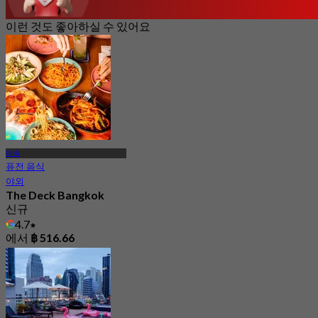
이런 것도 좋아하실 수 있어요
아속
퓨전 음식
야외
The Deck Bangkok
신규
4.7
에서
฿ 516.66